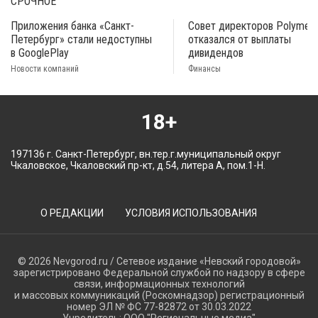
СРОЧНОЕ
Приложения банка «Санкт-
Совет директоров Polymeta
Петербург» стали недоступны
отказался от выплаты
в GooglePlay
дивидендов
Новости компаний
Финансы
18+
197136 г. Санкт-Петербург, вн.тер.г.муниципальный округ
Чкаловское, Чкаловский пр-кт, д.54, литера А, пом.1-Н.
О РЕДАКЦИИ
УСЛОВИЯ ИСПОЛЬЗОВАНИЯ
© 2026 Nevgorod.ru / Сетевое издание «Невский городовой»
зарегистрировано Федеральной службой по надзору в сфере
связи, информационных технологий
и массовых коммуникаций (Роскомнадзор) регистрационный
номер ЭЛ № ФС 77-82872 от 30.03.2022
Учредитель: ООО "Региональные медиа"