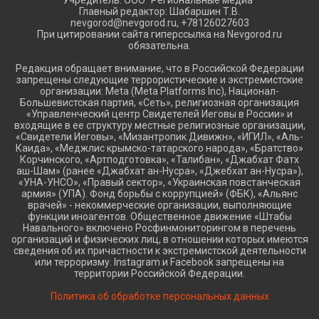
Главный редактор: Шабаршин Т.В.
nevgorod@nevgorod.ru, +78126027603
При цитировании сайта гиперссылка на Nevgorod.ru
обязательна.
Редакция обращает внимание, что в Российской Федерации
запрещены следующие террористические и экстремистские
организации: Meta (Meta Platforms Inc), Национал-
Большевистская партия, «Сеть», религиозная организация
«Управленческий центр Свидетелей Иеговы в России» и
входящие в ее структуру местные религиозные организации,
«Свидетели Иеговы», «Мизантропик Дивижн», «ИГИЛ», «Аль-
Каида», «Меджлис крымско-татарского народа», «Братство»
Корчинского, «Артподготовка», «Талибан», «Джабхат Фатх
аш-Шам» (ранее «Джабхат ан-Нусра», «Джебхат ан-Нусра»),
«УНА-УНСО», «Правый сектор», «Украинская повстанческая
армия» (УПА). Фонд борьбы с коррупцией» (ФБК), «Альянс
врачей» - некоммерческие организации, выполняющие
функции иноагентов. Общественное движение «Штабы
Навального» включено Росфинмониторингом в перечень
организаций и физических лиц, в отношении которых имеются
сведения об их причастности к экстремистской деятельности
или терроризму. Instagram и Facebook запрещены на
территории Российской Федерации.
Политика об обработке персональных данных