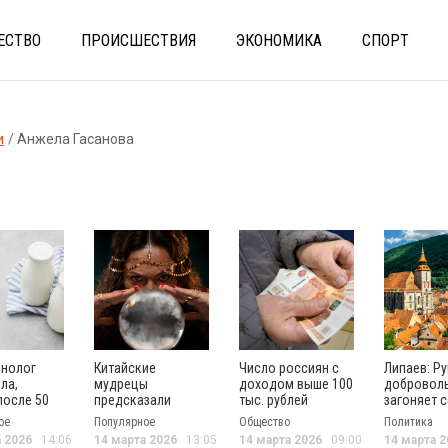
ЕСТВО
ПРОИСШЕСТВИЯ
ЭКОНОМИКА
СПОРТ
и
Анжела Гасанова
нолог
Китайские
Число россиян с
Липаев: Р
ла,
мудрецы
доходом выше 100
добровол
после 50
предсказали
тыс. рублей
загоняет с
сно пить
России небывалый
впервые
капкан НА
ое
Популярное
Общество
Политика
расцвет
превысило 22%
а 2026
14:06
14 марта 2026
13:05
14 марта 2026
09:00
14 марта 2