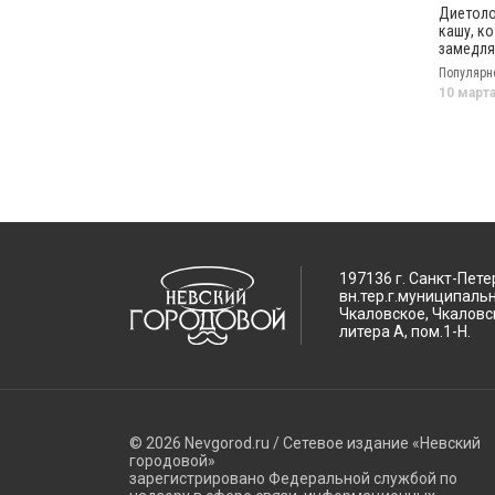
Диетоло
кашу, к
замедля
старени
Популярн
дорогих
10 март
197136 г. Санкт-Пете
вн.тер.г.муниципаль
Чкаловское, Чкаловск
литера А, пом.1-Н.
© 2026 Nevgorod.ru / Сетевое издание «Невский
городовой»
зарегистрировано Федеральной службой по