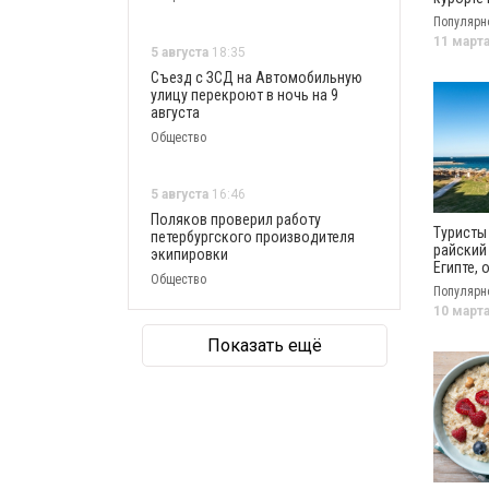
началас
Популярн
русских
11 март
5 августа
18:35
Съезд с ЗСД на Автомобильную
улицу перекроют в ночь на 9
августа
Общество
5 августа
16:46
Поляков проверил работу
Туристы
петербургского производителя
райский
экипировки
Египте, 
Общество
молчат
Популярн
туропер
10 март
Показать ещё