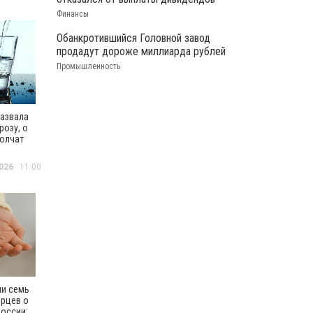
Финансы
Обанкротившийся Головной завод
продадут дороже миллиарда рублей
Промышленность
назвала
розу, о
олчат
тели
026
11:00
ли семь
арцев о
оссии: