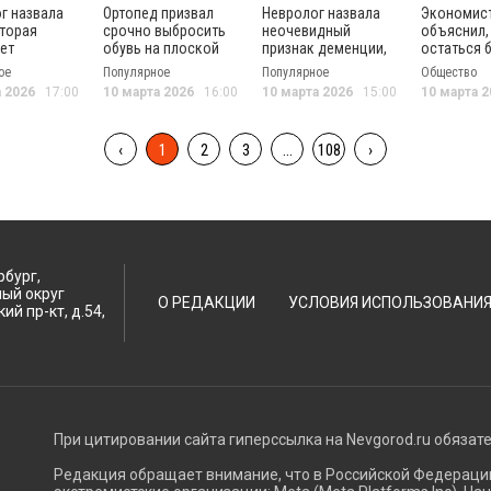
г назвала
Ортопед призвал
Невролог назвала
Экономис
оторая
срочно выбросить
неочевидный
объяснил,
ет
обувь на плоской
признак деменции,
остаться 
е лучше
подошве
который видно за
пенсии в 2
ое
Популярное
Популярное
Общество
 кремов
10 лет
а 2026
17:00
10 марта 2026
16:00
10 марта 2026
15:00
10 марта 2
‹
1
2
3
...
108
›
рбург,
ный округ
О РЕДАКЦИИ
УСЛОВИЯ ИСПОЛЬЗОВАНИ
ий пр-кт, д.54,
При цитировании сайта гиперссылка на Nevgorod.ru обязат
Редакция обращает внимание, что в Российской Федерац