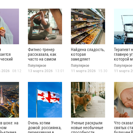
и
Фитнес-тренер
Найдена сладость,
Терапевт 
ается
рассказала, как
которая
главную уг
ческий
часто на самом
замедляет
которой м
риппа
деле нужно
старение и
производи
Популярное
Популярное
Популярное
заниматься
продается в
воды
а 2026
08:12
13 марта 2026
13:01
11 марта 2026
15:30
11 марта 2
спортом
каждом магазине
в шоке: на
Очень хотим
Ученые раскрыли
Что сказа
рном
домой: россиянка,
новые необычные
святых ст
 Вьетнама
переехавшая в
способности
будущем Р