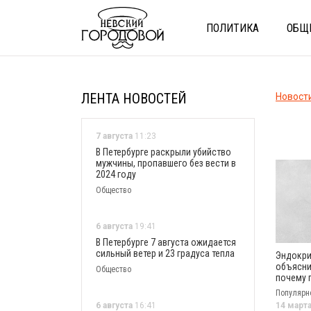
ПОЛИТИКА
ОБЩ
ЛЕНТА НОВОСТЕЙ
Новост
7 августа
11:23
В Петербурге раскрыли убийство
мужчины, пропавшего без вести в
2024 году
Общество
6 августа
19:41
В Петербурге 7 августа ожидается
сильный ветер и 23 градуса тепла
Эндокри
объясни
Общество
почему 
лет опа
Популярн
молоко
6 августа
16:41
14 март