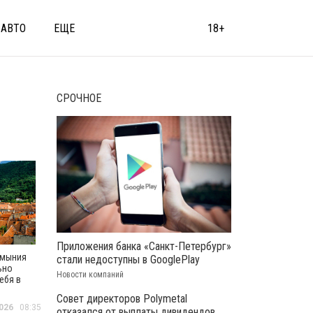
АВТО
ЕЩЕ
18+
СРОЧНОЕ
Приложения банка «Санкт-Петербург»
умыния
стали недоступны в GooglePlay
ьно
Новости компаний
ебя в
ТО
Совет директоров Polymetal
026
08:35
отказался от выплаты дивидендов