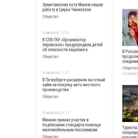
Эрмитажному коту Манеж нашли
работу в Цирке Чинизелли
Общество
6 августа
15:06
В СПб ГКУ «Организатор
перевозок» предупредили детей
об опасности зацепинга
В Росси
продолж
Общество
эпидеми
сезон г
Общество
6 августа
11:02
14 март
В Петербурге расширили льготный
займ на покупку авто местного
производства
Общество
5 августа
20:12
Минкин принял участие в
подписании стандарта помощи
Туристы 
маломобильным пассажирам
популя
Общество
курорте