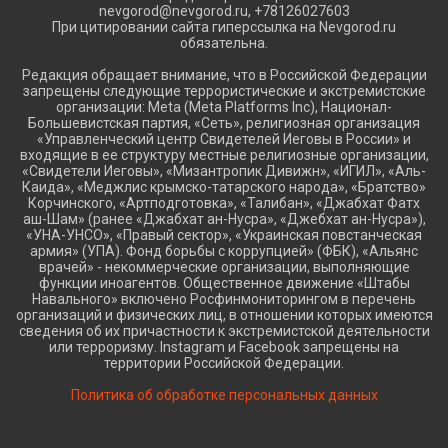
nevgorod@nevgorod.ru, +78126027603
При цитировании сайта гиперссылка на Nevgorod.ru
обязательна.
Редакция обращает внимание, что в Российской Федерации
запрещены следующие террористические и экстремистские
организации: Meta (Meta Platforms Inc), Национал-
Большевистская партия, «Сеть», религиозная организация
«Управленческий центр Свидетелей Иеговы в России» и
входящие в ее структуру местные религиозные организации,
«Свидетели Иеговы», «Мизантропик Дивижн», «ИГИЛ», «Аль-
Каида», «Меджлис крымско-татарского народа», «Братство»
Корчинского, «Артподготовка», «Талибан», «Джабхат Фатх
аш-Шам» (ранее «Джабхат ан-Нусра», «Джебхат ан-Нусра»),
«УНА-УНСО», «Правый сектор», «Украинская повстанческая
армия» (УПА). Фонд борьбы с коррупцией» (ФБК), «Альянс
врачей» - некоммерческие организации, выполняющие
функции иноагентов. Общественное движение «Штабы
Навального» включено Росфинмониторингом в перечень
организаций и физических лиц, в отношении которых имеются
сведения об их причастности к экстремистской деятельности
или терроризму. Instagram и Facebook запрещены на
территории Российской Федерации.
Политика об обработке персональных данных