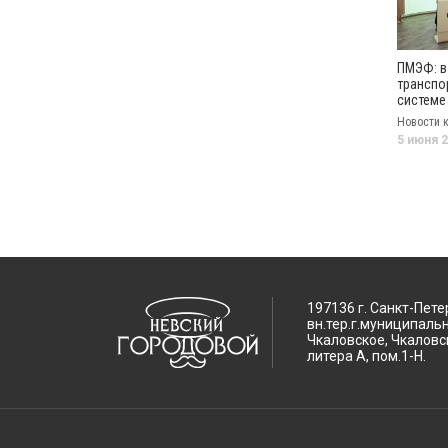
ПМЭФ: в
транспо
системе
Петербу
Новости 
вводить
5 июня 
биометр
участии
197136 г. Санкт-Пете
вн.тер.г.муниципаль
Чкаловское, Чкаловск
литера А, пом.1-Н.