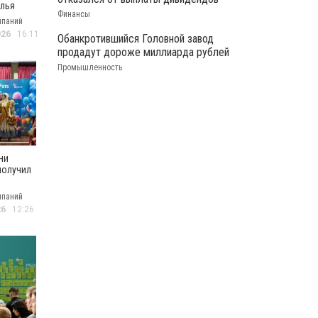
лья
Финансы
мпаний
скими
026
16:11
Обанкротившийся Головной завод
и
продадут дороже миллиарда рублей
Промышленность
ни
получил
кое
мпаний
ние по
26
12:26
ительной
 ВТБ