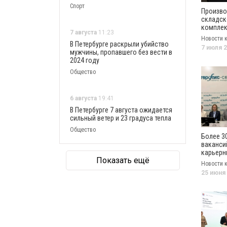
Спорт
Произво
складск
комплек
7 августа
11:23
поддерж
Новости 
появитс
В Петербурге раскрыли убийство
7 июля 
Петербу
мужчины, пропавшего без вести в
2024 году
Общество
6 августа
19:41
В Петербурге 7 августа ожидается
сильный ветер и 23 градуса тепла
Общество
Более 3
ваканси
карьерн
Показать ещё
консуль
Новости 
Петербу
25 июня
пройдет
федерал
ярмарки
трудоус