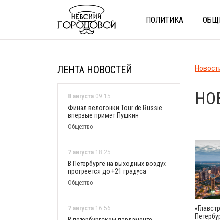
ПОЛИТИКА
ОБЩ
ЛЕНТА НОВОСТЕЙ
Новост
НО
8 августа
09:15
Финал велогонки Tour de Russie
впервые примет Пушкин
Общество
7 августа
18:25
В Петербурге на выходных воздух
прогреется до +21 градуса
Общество
«Главстр
7 августа
16:56
Петербу
В петербургском парламенте