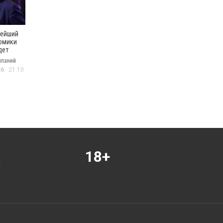
нейший
омики
дет
мпаний
ем
26
21:10
ности
ания
18+
Я