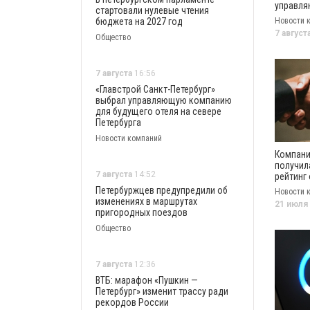
управл
стартовали нулевые чтения
компани
бюджета на 2027 год
Новости 
будущег
7 август
Общество
севере 
7 августа
16:56
«Главстрой Санкт-Петербург»
выбрал управляющую компанию
для будущего отеля на севере
Петербурга
Новости компаний
Компани
получил
7 августа
14:52
рейтинг 
агентст
Петербуржцев предупредили об
Новости 
«Экспер
изменениях в маршрутах
21 июля
пригородных поездов
Общество
7 августа
12:36
ВТБ: марафон «Пушкин —
Петербург» изменит трассу ради
рекордов России