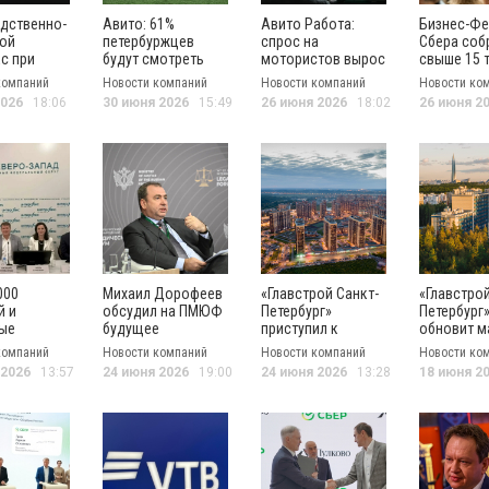
дственно-
Авито: 61%
Авито Работа:
Бизнес-Фе
ой
петербуржцев
спрос на
Сбера соб
с при
будут смотреть
мотористов вырос
свыше 15 
ке Сбера
Чемпионат мира
на 115%
зарегистр
компаний
Новости компаний
Новости компаний
Новости ко
я в
по футболу в 2026
участнико
2026
18:06
30 июня 2026
15:49
26 июня 2026
18:02
26 июня 2
рге
году
Петербург
000
Михаил Дорофеев
«Главстрой Санкт-
«Главстрой
й и
обсудил на ПМЮФ
Петербург»
Петербург
ые
будущее
приступил к
обновит м
тации: в
регулирования
проектированию
план ЖК
компаний
Новости компаний
Новости компаний
Новости ко
рге
криптовалют в
парка в
«Юнтолово
 2026
13:57
24 июня 2026
19:00
24 июня 2026
13:28
18 июня 2
России
Выборгском
Приморск
ьный этап
районе
районе го
тройства