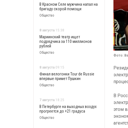
В Красном Селе мужчина напал на
бригаду скорой помощи
Общество
8 августа
15:38
Мариинский театр ищет
подрядчика за 110 миллионов
рублей
Общество
Фото: Ba
Резиде
8 августа
09:15
Финал велогонки Tour de Russie
электр
впервые примет Пушкин
процес
Общество
В Росс
7 августа
18:25
электр
В Петербурге на выходных воздух
этом 
прогреется до +21 градуса
эконо
Общество
агентс