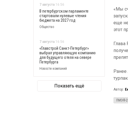
7 августа
16:56
«Мы сч
В петербургском парламенте
запуск
стартовали нулевые чтения
бюджета на 2027 год
еще не
Общество
этот п
7 августа
16:56
Глава 
«Главстрой Санкт-Петербург»
получе
выбрал управляющую компанию
препят
для будущего отеля на севере
Петербурга
Новости компаний
Ранее 
турпак
Показать ещё
Автор:
Е
ПМЭФ-2