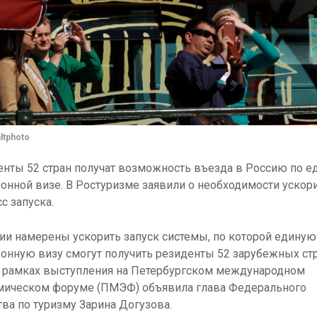
ltphoto
нты 52 стран получат возможность въезда в Россию по е
онной визе. В Ростуризме заявили о необходимости ускор
с запуска.
ии намерены ускорить запуск системы, по которой единую
онную визу смогут получить резиденты 52 зарубежных стр
в рамках выступления на Петербургском международном
мическом форуме (ПМЭФ) объявила глава Федерального
тва по туризму Зарина Догузова.