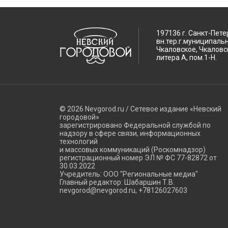
197136 г. Санкт-Пете
вн.тер.г.муниципаль
Чкаловское, Чкаловск
литера А, пом.1-Н.
© 2026 Nevgorod.ru / Сетевое издание «Невский
городовой»
зарегистрировано Федеральной службой по
надзору в сфере связи, информационных
технологий
и массовых коммуникаций (Роскомнадзор)
регистрационный номер ЭЛ № ФС 77-82872 от
30.03.2022
Учредитель: ООО "Региональные медиа"
Главный редактор: Шабаршин Т.В.
nevgorod@nevgorod.ru, +78126027603