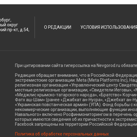
рбург,
ный округ
О РЕДАКЦИИ
УСЛОВИЯ ИСПОЛЬЗОВАНИ
ий пр-кт, д.54,
При цитировании сайта гиперссылка на Nevgorod.ru обязат
Редакция обращает внимание, что в Российской Федерац
экстремистские организации: Meta (Meta Platforms Inc), Н
религиозная организация «Управленческий центр Свидетел
местные религиозные организации, «Свидетели Иеговы», «
«Меджлис крымско-татарского народа», «Братство» Корчин
Фатх аш-Шам» (ранее «Джабхат ан-Нусра», «Джебхат ан-Ну
«Украинская повстанческая армия» (УПА). Фонд борьбы с к
некоммерческие организации, выполняющие функции ино
Навального» включено Росфинмониторингом в перечень ор
которых имеются сведения об их причастности к экстремис
Facebook запрещены на территории Российской Федерации
Политика об обработке персональных данных