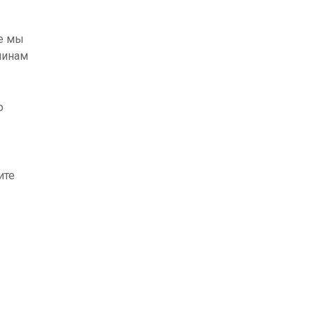
ые мы
чинам
о
ите