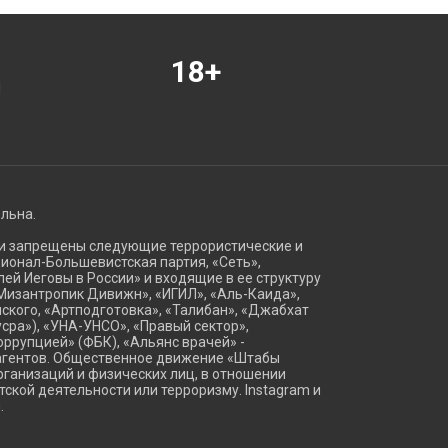
18+
Я
ельна.
ии запрещены следующие террористические и
ационал-Большевистская партия, «Сеть»,
ей Иеговы в России» и входящие в ее структуру
Мизантропик Дивижн», «ИГИЛ», «Аль-Каида»,
ского, «Артподготовка», «Талибан», «Джабхат
сра»), «УНА-УНСО», «Правый сектор»,
оррупцией» (ФБК), «Альянс врачей» -
агентов. Общественное движение «Штабы
ганизаций и физических лиц, в отношении
тской деятельности или терроризму. Instagram и
.