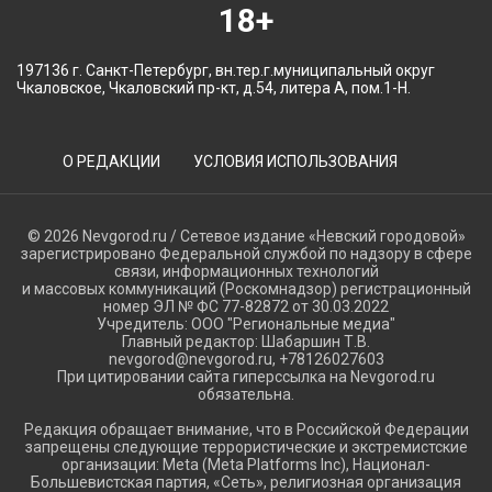
18+
197136 г. Санкт-Петербург, вн.тер.г.муниципальный округ
Чкаловское, Чкаловский пр-кт, д.54, литера А, пом.1-Н.
О РЕДАКЦИИ
УСЛОВИЯ ИСПОЛЬЗОВАНИЯ
© 2026 Nevgorod.ru / Сетевое издание «Невский городовой»
зарегистрировано Федеральной службой по надзору в сфере
связи, информационных технологий
и массовых коммуникаций (Роскомнадзор) регистрационный
номер ЭЛ № ФС 77-82872 от 30.03.2022
Учредитель: ООО "Региональные медиа"
Главный редактор: Шабаршин Т.В.
nevgorod@nevgorod.ru, +78126027603
При цитировании сайта гиперссылка на Nevgorod.ru
обязательна.
Редакция обращает внимание, что в Российской Федерации
запрещены следующие террористические и экстремистские
организации: Meta (Meta Platforms Inc), Национал-
Большевистская партия, «Сеть», религиозная организация