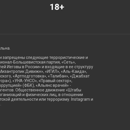
18+
Я
ельна.
ии запрещены следующие террористические и
ационал-Большевистская партия, «Сеть»,
ей Иеговы в России» и входящие в ее структуру
Мизантропик Дивижн», «ИГИЛ», «Аль-Каида»,
ского, «Артподготовка», «Талибан», «Джабхат
сра»), «УНА-УНСО», «Правый сектор»,
оррупцией» (ФБК), «Альянс врачей» -
агентов. Общественное движение «Штабы
ганизаций и физических лиц, в отношении
тской деятельности или терроризму. Instagram и
.