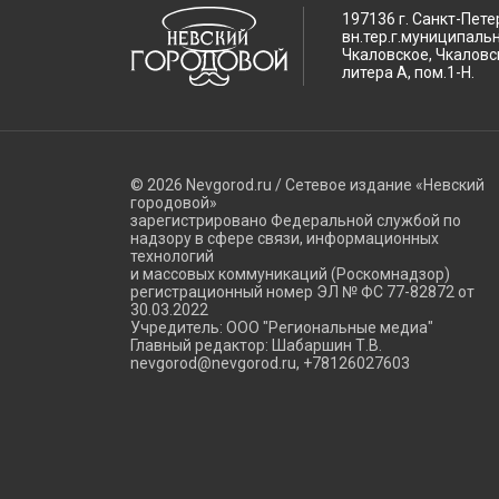
197136 г. Санкт-Пете
вн.тер.г.муниципаль
Чкаловское, Чкаловск
литера А, пом.1-Н.
© 2026 Nevgorod.ru / Сетевое издание «Невский
городовой»
зарегистрировано Федеральной службой по
надзору в сфере связи, информационных
технологий
и массовых коммуникаций (Роскомнадзор)
регистрационный номер ЭЛ № ФС 77-82872 от
30.03.2022
Учредитель: ООО "Региональные медиа"
Главный редактор: Шабаршин Т.В.
nevgorod@nevgorod.ru, +78126027603