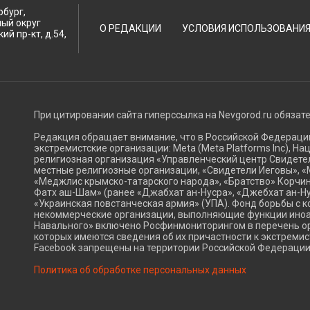
рбург,
ный округ
О РЕДАКЦИИ
УСЛОВИЯ ИСПОЛЬЗОВАНИ
ий пр-кт, д.54,
При цитировании сайта гиперссылка на Nevgorod.ru обязат
Редакция обращает внимание, что в Российской Федерац
экстремистские организации: Meta (Meta Platforms Inc), Н
религиозная организация «Управленческий центр Свидетел
местные религиозные организации, «Свидетели Иеговы», «
«Меджлис крымско-татарского народа», «Братство» Корчин
Фатх аш-Шам» (ранее «Джабхат ан-Нусра», «Джебхат ан-Ну
«Украинская повстанческая армия» (УПА). Фонд борьбы с к
некоммерческие организации, выполняющие функции ино
Навального» включено Росфинмониторингом в перечень ор
которых имеются сведения об их причастности к экстремис
Facebook запрещены на территории Российской Федерации
Политика об обработке персональных данных