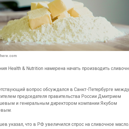
xhere.com
ия Health & Nutrition намерена начать производить сливоч
етствующий вопрос обсуждался в Санкт-Петербурге межд
тителем председателя правительства России Дмитрием
шевым и генеральным директором компании Якубом
евым.
ев указал, что в РФ увеличился спрос на сливочное масло