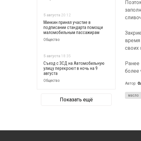
Поэтом
заполн
5 августа
20:12
сливоч
Минкин принял участие в
подписании стандарта помощи
маломобильным пассажирам
Закри
Общество
время 
своих 
5 августа
18:35
Ранее
Съезд с ЗСД на Автомобильную
улицу перекроют в ночь на 9
более 
августа
Общество
Автор:
О
масло
Показать ещё