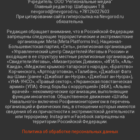
Учредитель: ООО "Региональные медиа"
Главный редактор: Шабаршин Т.В.
nevgorod@nevgorod.ru, +78126027603
При цитировании сайта гиперссылка на Nevgorod.ru
обязательна.
Редакция обращает внимание, что в Российской Федерации
запрещены следующие террористические и экстремистские
организации: Meta (Meta Platforms Inc), Национал-
Большевистская партия, «Сеть», религиозная организация
«Управленческий центр Свидетелей Иеговы в России» и
входящие в ее структуру местные религиозные организации,
«Свидетели Иеговы», «Мизантропик Дивижн», «ИГИЛ», «Аль-
Каида», «Меджлис крымско-татарского народа», «Братство»
Корчинского, «Артподготовка», «Талибан», «Джабхат Фатх
аш-Шам» (ранее «Джабхат ан-Нусра», «Джебхат ан-Нусра»),
«УНА-УНСО», «Правый сектор», «Украинская повстанческая
армия» (УПА). Фонд борьбы с коррупцией» (ФБК), «Альянс
врачей» - некоммерческие организации, выполняющие
функции иноагентов. Общественное движение «Штабы
Навального» включено Росфинмониторингом в перечень
организаций и физических лиц, в отношении которых имеются
сведения об их причастности к экстремистской деятельности
или терроризму. Instagram и Facebook запрещены на
территории Российской Федерации.
Политика об обработке персональных данных