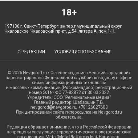
18+
197136 г. Санкт-Петербург, вн.тер.г.муниципальный округ
Чкаловское, Чкаловский пр-кт, д.54, литера А, пом.1-Н.
О РЕДАКЦИИ
УСЛОВИЯ ИСПОЛЬЗОВАНИЯ
© 2026 Nevgorod.ru / Сетевое издание «Невский городовой»
зарегистрировано Федеральной службой по надзору в сфере
связи, информационных технологий
и массовых коммуникаций (Роскомнадзор) регистрационный
номер ЭЛ № ФС 77-82872 от 30.03.2022
Учредитель: ООО "Региональные медиа"
Главный редактор: Шабаршин Т.В.
nevgorod@nevgorod.ru, +78126027603
При цитировании сайта гиперссылка на Nevgorod.ru
обязательна.
Редакция обращает внимание, что в Российской Федерации
запрещены следующие террористические и экстремистские
организации: Meta (Meta Platforms Inc), Национал-