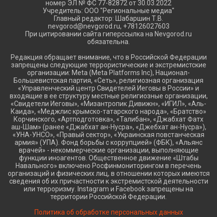
номер ЭЛ № ФС 77-82872 от 30.03.2022
Учредитель: ООО "Региональные медиа"
Главный редактор: Шабаршин Т.В.
nevgorod@nevgorod.ru, +78126027603
При цитировании сайта гиперссылка на Nevgorod.ru
обязательна.
Редакция обращает внимание, что в Российской Федерации
запрещены следующие террористические и экстремистские
организации: Meta (Meta Platforms Inc), Национал-
Большевистская партия, «Сеть», религиозная организация
«Управленческий центр Свидетелей Иеговы в России» и
входящие в ее структуру местные религиозные организации,
«Свидетели Иеговы», «Мизантропик Дивижн», «ИГИЛ», «Аль-
Каида», «Меджлис крымско-татарского народа», «Братство»
Корчинского, «Артподготовка», «Талибан», «Джабхат Фатх
аш-Шам» (ранее «Джабхат ан-Нусра», «Джебхат ан-Нусра»),
«УНА-УНСО», «Правый сектор», «Украинская повстанческая
армия» (УПА). Фонд борьбы с коррупцией» (ФБК), «Альянс
врачей» - некоммерческие организации, выполняющие
функции иноагентов. Общественное движение «Штабы
Навального» включено Росфинмониторингом в перечень
организаций и физических лиц, в отношении которых имеются
сведения об их причастности к экстремистской деятельности
или терроризму. Instagram и Facebook запрещены на
территории Российской Федерации.
Политика об обработке персональных данных