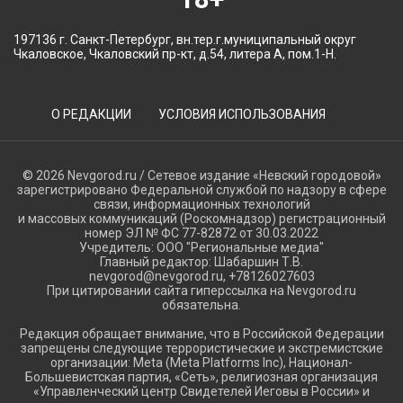
197136 г. Санкт-Петербург, вн.тер.г.муниципальный округ
Чкаловское, Чкаловский пр-кт, д.54, литера А, пом.1-Н.
О РЕДАКЦИИ
УСЛОВИЯ ИСПОЛЬЗОВАНИЯ
© 2026 Nevgorod.ru / Сетевое издание «Невский городовой»
зарегистрировано Федеральной службой по надзору в сфере
связи, информационных технологий
и массовых коммуникаций (Роскомнадзор) регистрационный
номер ЭЛ № ФС 77-82872 от 30.03.2022
Учредитель: ООО "Региональные медиа"
Главный редактор: Шабаршин Т.В.
nevgorod@nevgorod.ru, +78126027603
При цитировании сайта гиперссылка на Nevgorod.ru
обязательна.
Редакция обращает внимание, что в Российской Федерации
запрещены следующие террористические и экстремистские
организации: Meta (Meta Platforms Inc), Национал-
Большевистская партия, «Сеть», религиозная организация
«Управленческий центр Свидетелей Иеговы в России» и