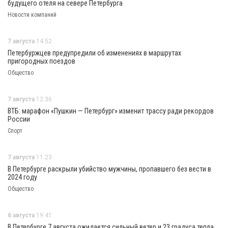
будущего отеля на севере Петербурга
Новости компаний
7 августа
14:52
Петербуржцев предупредили об изменениях в маршрутах
пригородных поездов
Общество
7 августа
12:36
ВТБ: марафон «Пушкин — Петербург» изменит трассу ради рекордов
России
Спорт
7 августа
11:23
В Петербурге раскрыли убийство мужчины, пропавшего без вести в
2024 году
Общество
6 августа
19:41
В Петербурге 7 августа ожидается сильный ветер и 23 градуса тепла