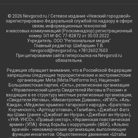
© 2026 Nevgorod.ru / Сетевое издание «Невский городовой»
зарегистрировано Федеральной службой по надзору в сфере
связи, информационных технологий
и массовых коммуникаций (Роскомнадзор) регистрационный
номер ЭЛ № ФС 77-82872 от 30.03.2022
Учредитель: ООО "Региональные медиа"
Главный редактор: Шабаршин Т.В.
nevgorod@nevgorod.ru, +78126027603
При цитировании сайта гиперссылка на Nevgorod.ru
обязательна.
Редакция обращает внимание, что в Российской Федерации
запрещены следующие террористические и экстремистские
организации: Meta (Meta Platforms Inc), Национал-
Большевистская партия, «Сеть», религиозная организация
«Управленческий центр Свидетелей Иеговы в России» и
входящие в ее структуру местные религиозные организации,
«Свидетели Иеговы», «Мизантропик Дивижн», «ИГИЛ», «Аль-
Каида», «Меджлис крымско-татарского народа», «Братство»
Корчинского, «Артподготовка», «Талибан», «Джабхат Фатх
аш-Шам» (ранее «Джабхат ан-Нусра», «Джебхат ан-Нусра»),
«УНА-УНСО», «Правый сектор», «Украинская повстанческая
армия» (УПА). Фонд борьбы с коррупцией» (ФБК), «Альянс
врачей» - некоммерческие организации, выполняющие
функции иноагентов. Общественное движение «Штабы