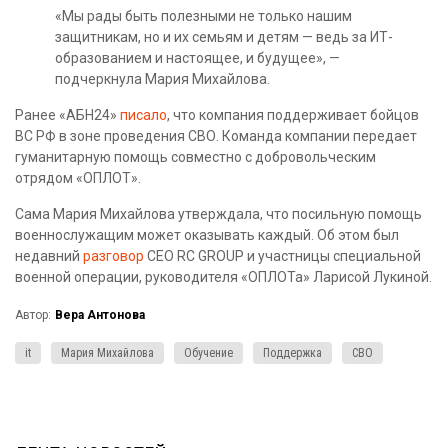
«Мы рады быть полезными не только нашим
защитникам, но и их семьям и детям — ведь за ИТ-
образованием и настоящее, и будущее», —
подчеркнула Мария Михайлова.
Ранее «АБН24»
писало
, что компания поддерживает бойцов
ВС РФ в зоне проведения СВО. Команда компании передает
гуманитарную помощь совместно с добровольческим
отрядом «ОПЛОТ».
Сама Мария Михайлова утверждала, что посильную помощь
военнослужащим может оказывать каждый. Об этом был
недавний
разговор
CEO RC GROUP и участницы специальной
военной операции, руководителя «ОПЛОТа» Ларисой Лукиной.
Автор:
Вера Антонова
it
Мария Михайлова
Обучение
Поддержка
СВО