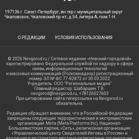
197136 г. Санкт-Петербург, вн.тер.г.муниципальный округ
Чкаловское, Чкаловский пр-кт, д.54, литера А, пом.1-Н.
О РЕДАКЦИИ
УСЛОВИЯ ИСПОЛЬЗОВАНИЯ
© 2026 Nevgorod.ru / Сетевое издание «Невский городовой»
зарегистрировано Федеральной службой по надзору в сфере
связи, информационных технологий
и массовых коммуникаций (Роскомнадзор) регистрационный
номер ЭЛ № ФС 77-82872 от 30.03.2022
Учредитель: ООО "Региональные медиа"
Главный редактор: Шабаршин Т.В.
nevgorod@nevgorod.ru, +78126027603
При цитировании сайта гиперссылка на Nevgorod.ru
обязательна.
Редакция обращает внимание, что в Российской Федерации
запрещены следующие террористические и экстремистские
организации: Meta (Meta Platforms Inc), Национал-
Большевистская партия, «Сеть», религиозная организация
«Управленческий центр Свидетелей Иеговы в России» и
входящие в ее структуру местные религиозные организации,