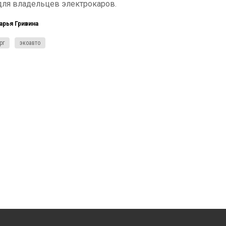
для владельцев электрокаров.
арья Гривина
рг
экоавто