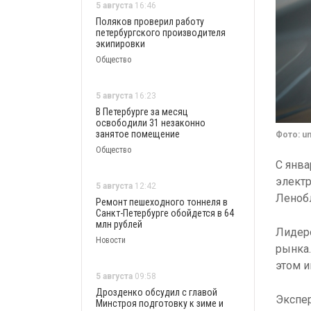
5 августа
16:46
Поляков проверил работу
петербургского производителя
экипировки
Общество
5 августа
16:23
В Петербурге за месяц
освободили 31 незаконно
занятое помещение
Фото: u
Общество
С янва
электр
5 августа
12:42
Ленобл
Ремонт пешеходного тоннеля в
Санкт-Петербурге обойдется в 64
млн рублей
Лидеро
Новости
рынка.
этом 
5 августа
09:58
Дрозденко обсудил с главой
Экспер
Минстроя подготовку к зиме и