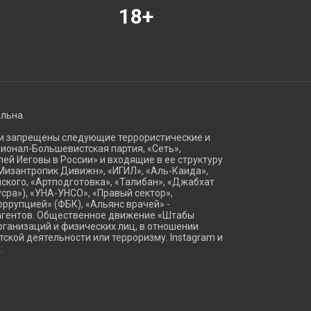
18+
Я
ельна.
ии запрещены следующие террористические и
ационал-Большевистская партия, «Сеть»,
ей Иеговы в России» и входящие в ее структуру
Мизантропик Дивижн», «ИГИЛ», «Аль-Каида»,
ского, «Артподготовка», «Талибан», «Джабхат
сра»), «УНА-УНСО», «Правый сектор»,
оррупцией» (ФБК), «Альянс врачей» -
агентов. Общественное движение «Штабы
ганизаций и физических лиц, в отношении
тской деятельности или терроризму. Instagram и
.