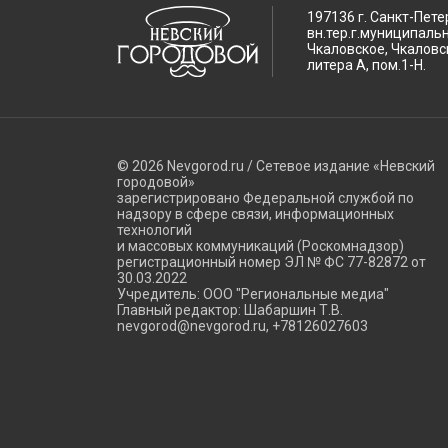
197136 г. Санкт-Пете
вн.тер.г.муниципаль
Чкаловское, Чкаловск
литера А, пом.1-Н.
© 2026 Nevgorod.ru / Сетевое издание «Невский
городовой»
зарегистрировано Федеральной службой по
надзору в сфере связи, информационных
технологий
и массовых коммуникаций (Роскомнадзор)
регистрационный номер ЭЛ № ФС 77-82872 от
30.03.2022
Учредитель: ООО "Региональные медиа"
Главный редактор: Шабаршин Т.В.
nevgorod@nevgorod.ru, +78126027603