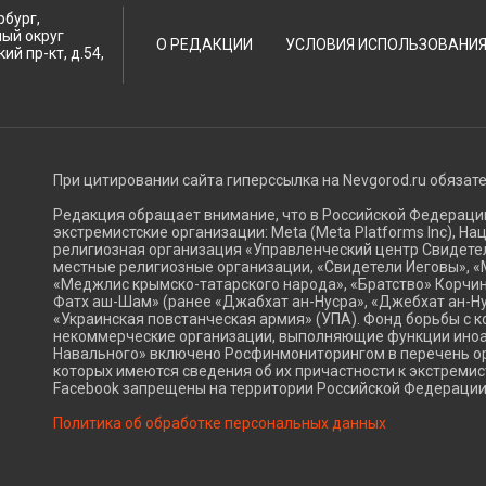
рбург,
ный округ
О РЕДАКЦИИ
УСЛОВИЯ ИСПОЛЬЗОВАНИ
ий пр-кт, д.54,
При цитировании сайта гиперссылка на Nevgorod.ru обязат
Редакция обращает внимание, что в Российской Федерац
экстремистские организации: Meta (Meta Platforms Inc), Н
религиозная организация «Управленческий центр Свидетел
местные религиозные организации, «Свидетели Иеговы», «
«Меджлис крымско-татарского народа», «Братство» Корчин
Фатх аш-Шам» (ранее «Джабхат ан-Нусра», «Джебхат ан-Ну
«Украинская повстанческая армия» (УПА). Фонд борьбы с к
некоммерческие организации, выполняющие функции ино
Навального» включено Росфинмониторингом в перечень ор
которых имеются сведения об их причастности к экстремис
Facebook запрещены на территории Российской Федерации
Политика об обработке персональных данных