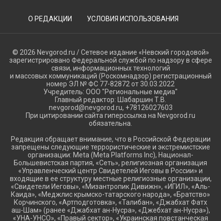
О РЕДАКЦИИ
УСЛОВИЯ ИСПОЛЬЗОВАНИЯ
© 2026 Nevgorod.ru / Сетевое издание «Невский городовой»
зарегистрировано Федеральной службой по надзору в сфере
связи, информационных технологий
и массовых коммуникаций (Роскомнадзор) регистрационный
номер ЭЛ № ФС 77-82872 от 30.03.2022
Учредитель: ООО "Региональные медиа"
Главный редактор: Шабаршин Т.В.
nevgorod@nevgorod.ru, +78126027603
При цитировании сайта гиперссылка на Nevgorod.ru
обязательна.
Редакция обращает внимание, что в Российской Федерации
запрещены следующие террористические и экстремистские
организации: Meta (Meta Platforms Inc), Национал-
Большевистская партия, «Сеть», религиозная организация
«Управленческий центр Свидетелей Иеговы в России» и
входящие в ее структуру местные религиозные организации,
«Свидетели Иеговы», «Мизантропик Дивижн», «ИГИЛ», «Аль-
Каида», «Меджлис крымско-татарского народа», «Братство»
Корчинского, «Артподготовка», «Талибан», «Джабхат Фатх
аш-Шам» (ранее «Джабхат ан-Нусра», «Джебхат ан-Нусра»),
«УНА-УНСО», «Правый сектор», «Украинская повстанческая