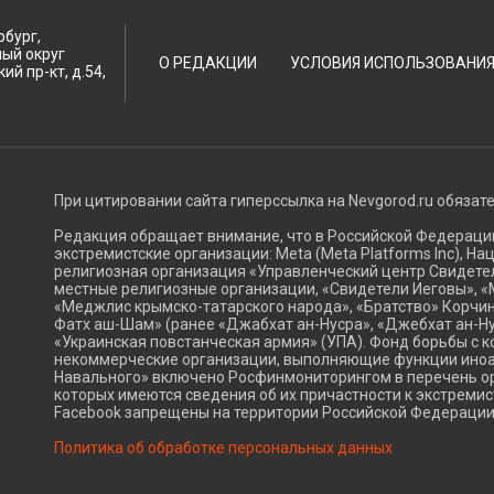
рбург,
ный округ
О РЕДАКЦИИ
УСЛОВИЯ ИСПОЛЬЗОВАНИ
ий пр-кт, д.54,
При цитировании сайта гиперссылка на Nevgorod.ru обязат
Редакция обращает внимание, что в Российской Федерац
экстремистские организации: Meta (Meta Platforms Inc), Н
религиозная организация «Управленческий центр Свидетел
местные религиозные организации, «Свидетели Иеговы», «
«Меджлис крымско-татарского народа», «Братство» Корчин
Фатх аш-Шам» (ранее «Джабхат ан-Нусра», «Джебхат ан-Ну
«Украинская повстанческая армия» (УПА). Фонд борьбы с к
некоммерческие организации, выполняющие функции ино
Навального» включено Росфинмониторингом в перечень ор
которых имеются сведения об их причастности к экстремис
Facebook запрещены на территории Российской Федерации
Политика об обработке персональных данных