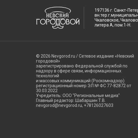
197136 г. Санкт-Пете
вн.тер.г.муниципаль
Чкаловское, Чкаловск
литера А, пом.1-Н.
© 2026 Nevgorod.ru / Сетевое издание «Невский
городовой»
зарегистрировано Федеральной службой по
надзору в сфере связи, информационных
технологий
и массовых коммуникаций (Роскомнадзор)
регистрационный номер ЭЛ № ФС 77-82872 от
30.03.2022
Учредитель: ООО "Региональные медиа"
Главный редактор: Шабаршин Т.В.
nevgorod@nevgorod.ru, +78126027603