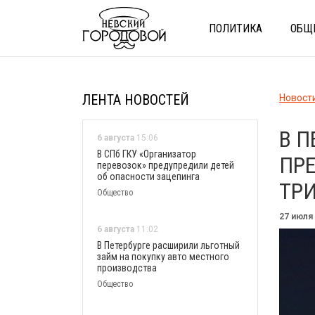
ПОЛИТИКА
ОБЩ
ЛЕНТА НОВОСТЕЙ
Новост
В П
6 августа
15:06
В СПб ГКУ «Организатор
ПРЕ
перевозок» предупредили детей
об опасности зацепинга
ТР
Общество
27 июля
6 августа
11:02
В Петербурге расширили льготный
займ на покупку авто местного
производства
Общество