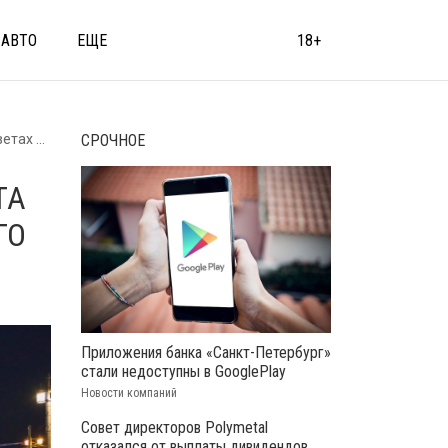
АВТО
ЕЩЕ
18+
иколора
СРОЧНОЕ
ТА
ГО
Приложения банка «Санкт-Петербург»
стали недоступны в GooglePlay
Новости компаний
Совет директоров Polymetal
отказался от выплаты дивидендов