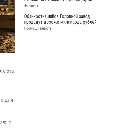
Финансы
Обанкротившийся Головной завод
продадут дороже миллиарда рублей
Промышленность
 Флота
а
 а для
юля с