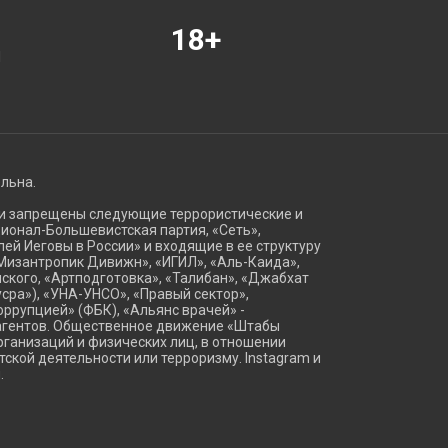
18+
Я
ельна.
ии запрещены следующие террористические и
ационал-Большевистская партия, «Сеть»,
ей Иеговы в России» и входящие в ее структуру
Мизантропик Дивижн», «ИГИЛ», «Аль-Каида»,
ского, «Артподготовка», «Талибан», «Джабхат
сра»), «УНА-УНСО», «Правый сектор»,
оррупцией» (ФБК), «Альянс врачей» -
агентов. Общественное движение «Штабы
ганизаций и физических лиц, в отношении
тской деятельности или терроризму. Instagram и
.