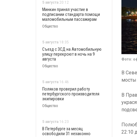
5 августа
20:12
Минкин принял участие в
подписании стандарта помощи
маломобильным пассажирам
Общество
5 августа
18:35
Съезд с ЗСД на Автомобильную
улицу перекроют в ночь на 9
августа
Фото: о
Общество
В Севе
мосты 
5 августа
16:46
Поляков проверил работу
петербургского производителя
В Прав
экипировки
украся
Общество
подсве
5 августа
16:23
Полюбо
В Петербурге за месяц
22:10 
освободили 31 незаконно