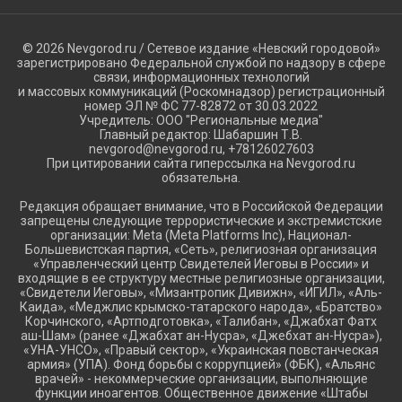
© 2026 Nevgorod.ru / Сетевое издание «Невский городовой»
зарегистрировано Федеральной службой по надзору в сфере
связи, информационных технологий
и массовых коммуникаций (Роскомнадзор) регистрационный
номер ЭЛ № ФС 77-82872 от 30.03.2022
Учредитель: ООО "Региональные медиа"
Главный редактор: Шабаршин Т.В.
nevgorod@nevgorod.ru, +78126027603
При цитировании сайта гиперссылка на Nevgorod.ru
обязательна.
Редакция обращает внимание, что в Российской Федерации
запрещены следующие террористические и экстремистские
организации: Meta (Meta Platforms Inc), Национал-
Большевистская партия, «Сеть», религиозная организация
«Управленческий центр Свидетелей Иеговы в России» и
входящие в ее структуру местные религиозные организации,
«Свидетели Иеговы», «Мизантропик Дивижн», «ИГИЛ», «Аль-
Каида», «Меджлис крымско-татарского народа», «Братство»
Корчинского, «Артподготовка», «Талибан», «Джабхат Фатх
аш-Шам» (ранее «Джабхат ан-Нусра», «Джебхат ан-Нусра»),
«УНА-УНСО», «Правый сектор», «Украинская повстанческая
армия» (УПА). Фонд борьбы с коррупцией» (ФБК), «Альянс
врачей» - некоммерческие организации, выполняющие
функции иноагентов. Общественное движение «Штабы