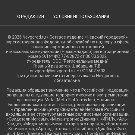
О РЕДАКЦИИ
УСЛОВИЯ ИСПОЛЬЗОВАНИЯ
© 2026 Nevgorod.ru / Сетевое издание «Невский городовой»
зарегистрировано Федеральной службой по надзору в сфере
связи, информационных технологий
и массовых коммуникаций (Роскомнадзор) регистрационный
номер ЭЛ № ФС 77-82872 от 30.03.2022
Учредитель: ООО "Региональные медиа"
Главный редактор: Шабаршин Т.В.
nevgorod@nevgorod.ru, +78126027603
При цитировании сайта гиперссылка на Nevgorod.ru
обязательна.
Редакция обращает внимание, что в Российской Федерации
запрещены следующие террористические и экстремистские
организации: Meta (Meta Platforms Inc), Национал-
Большевистская партия, «Сеть», религиозная организация
«Управленческий центр Свидетелей Иеговы в России» и
входящие в ее структуру местные религиозные организации,
«Свидетели Иеговы», «Мизантропик Дивижн», «ИГИЛ», «Аль-
Каида», «Меджлис крымско-татарского народа», «Братство»
Корчинского, «Артподготовка», «Талибан», «Джабхат Фатх
аш-Шам» (ранее «Джабхат ан-Нусра», «Джебхат ан-Нусра»),