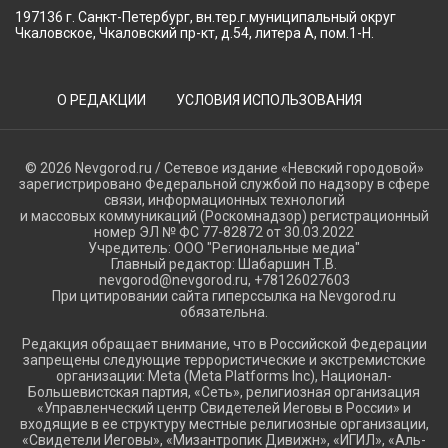
197136 г. Санкт-Петербург, вн.тер.г.муниципальный округ
Чкаловское, Чкаловский пр-кт, д.54, литера А, пом.1-Н.
О РЕДАКЦИИ
УСЛОВИЯ ИСПОЛЬЗОВАНИЯ
© 2026 Nevgorod.ru / Сетевое издание «Невский городовой»
зарегистрировано Федеральной службой по надзору в сфере
связи, информационных технологий
и массовых коммуникаций (Роскомнадзор) регистрационный
номер ЭЛ № ФС 77-82872 от 30.03.2022
Учредитель: ООО "Региональные медиа"
Главный редактор: Шабаршин Т.В.
nevgorod@nevgorod.ru, +78126027603
При цитировании сайта гиперссылка на Nevgorod.ru
обязательна.
Редакция обращает внимание, что в Российской Федерации
запрещены следующие террористические и экстремистские
организации: Meta (Meta Platforms Inc), Национал-
Большевистская партия, «Сеть», религиозная организация
«Управленческий центр Свидетелей Иеговы в России» и
входящие в ее структуру местные религиозные организации,
«Свидетели Иеговы», «Мизантропик Дивижн», «ИГИЛ», «Аль-