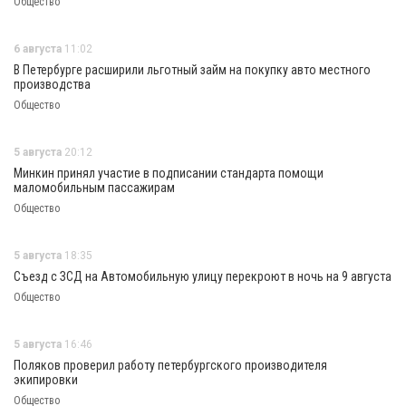
Общество
6 августа
11:02
В Петербурге расширили льготный займ на покупку авто местного
производства
Общество
5 августа
20:12
Минкин принял участие в подписании стандарта помощи
маломобильным пассажирам
Общество
5 августа
18:35
Съезд с ЗСД на Автомобильную улицу перекроют в ночь на 9 августа
Общество
5 августа
16:46
Поляков проверил работу петербургского производителя
экипировки
Общество