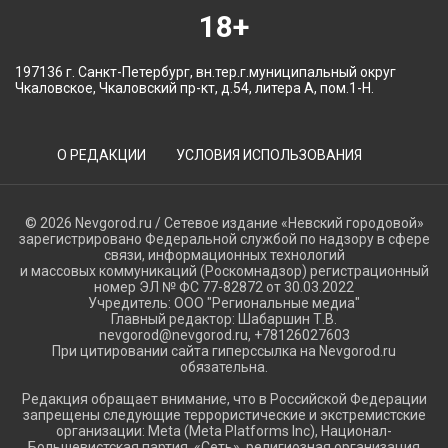
18+
197136 г. Санкт-Петербург, вн.тер.г.муниципальный округ
Чкаловское, Чкаловский пр-кт, д.54, литера А, пом.1-Н.
О РЕДАКЦИИ
УСЛОВИЯ ИСПОЛЬЗОВАНИЯ
© 2026 Nevgorod.ru / Сетевое издание «Невский городовой»
зарегистрировано Федеральной службой по надзору в сфере
связи, информационных технологий
и массовых коммуникаций (Роскомнадзор) регистрационный
номер ЭЛ № ФС 77-82872 от 30.03.2022
Учредитель: ООО "Региональные медиа"
Главный редактор: Шабаршин Т.В.
nevgorod@nevgorod.ru, +78126027603
При цитировании сайта гиперссылка на Nevgorod.ru
обязательна.
Редакция обращает внимание, что в Российской Федерации
запрещены следующие террористические и экстремистские
организации: Meta (Meta Platforms Inc), Национал-
Большевистская партия, «Сеть», религиозная организация