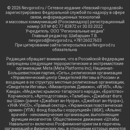
© 2026 Nevgorod.ru / Сетевое издание «Невский городовой»
зарегистрировано Федеральной службой по надзору в сфере
связи, информационных технологий
и массовых коммуникаций (Роскомнадзор) регистрационный
номер ЭЛ № ФС 77-82872 от 30.03.2022
Учредитель: ООО "Региональные медиа"
Главный редактор: Шабаршин Т.В.
nevgorod@nevgorod.ru, +78126027603
При цитировании сайта гиперссылка на Nevgorod.ru
обязательна.
Редакция обращает внимание, что в Российской Федерации
запрещены следующие террористические и экстремистские
организации: Meta (Meta Platforms Inc), Национал-
Большевистская партия, «Сеть», религиозная организация
«Управленческий центр Свидетелей Иеговы в России» и
входящие в ее структуру местные религиозные организации,
«Свидетели Иеговы», «Мизантропик Дивижн», «ИГИЛ», «Аль-
Каида», «Меджлис крымско-татарского народа», «Братство»
Корчинского, «Артподготовка», «Талибан», «Джабхат Фатх
аш-Шам» (ранее «Джабхат ан-Нусра», «Джебхат ан-Нусра»),
«УНА-УНСО», «Правый сектор», «Украинская повстанческая
армия» (УПА). Фонд борьбы с коррупцией» (ФБК), «Альянс
врачей» - некоммерческие организации, выполняющие
функции иноагентов. Общественное движение «Штабы
Навального» включено Росфинмониторингом в перечень
организаций и физических лиц, в отношении которых имеются