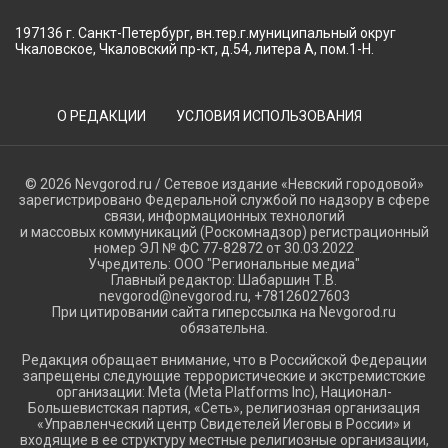
197136 г. Санкт-Петербург, вн.тер.г.муниципальный округ
Чкаловское, Чкаловский пр-кт, д.54, литера А, пом.1-Н.
О РЕДАКЦИИ
УСЛОВИЯ ИСПОЛЬЗОВАНИЯ
© 2026 Nevgorod.ru / Сетевое издание «Невский городовой»
зарегистрировано Федеральной службой по надзору в сфере
связи, информационных технологий
и массовых коммуникаций (Роскомнадзор) регистрационный
номер ЭЛ № ФС 77-82872 от 30.03.2022
Учредитель: ООО "Региональные медиа"
Главный редактор: Шабаршин Т.В.
nevgorod@nevgorod.ru, +78126027603
При цитировании сайта гиперссылка на Nevgorod.ru
обязательна.
Редакция обращает внимание, что в Российской Федерации
запрещены следующие террористические и экстремистские
организации: Meta (Meta Platforms Inc), Национал-
Большевистская партия, «Сеть», религиозная организация
«Управленческий центр Свидетелей Иеговы в России» и
входящие в ее структуру местные религиозные организации,