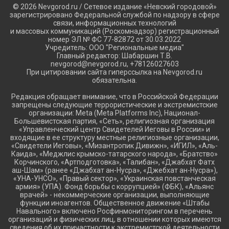
© 2026 Nevgorod.ru / Сетевое издание «Невский городовой»
зарегистрировано Федеральной службой по надзору в сфере
связи, информационных технологий
и массовых коммуникаций (Роскомнадзор) регистрационный
номер ЭЛ № ФС 77-82872 от 30.03.2022
Учредитель: ООО "Региональные медиа"
Главный редактор: Шабаршин Т.В.
nevgorod@nevgorod.ru, +78126027603
При цитировании сайта гиперссылка на Nevgorod.ru
обязательна.
Редакция обращает внимание, что в Российской Федерации
запрещены следующие террористические и экстремистские
организации: Meta (Meta Platforms Inc), Национал-
Большевистская партия, «Сеть», религиозная организация
«Управленческий центр Свидетелей Иеговы в России» и
входящие в ее структуру местные религиозные организации,
«Свидетели Иеговы», «Мизантропик Дивижн», «ИГИЛ», «Аль-
Каида», «Меджлис крымско-татарского народа», «Братство»
Корчинского, «Артподготовка», «Талибан», «Джабхат Фатх
аш-Шам» (ранее «Джабхат ан-Нусра», «Джебхат ан-Нусра»),
«УНА-УНСО», «Правый сектор», «Украинская повстанческая
армия» (УПА). Фонд борьбы с коррупцией» (ФБК), «Альянс
врачей» - некоммерческие организации, выполняющие
функции иноагентов. Общественное движение «Штабы
Навального» включено Росфинмониторингом в перечень
организаций и физических лиц, в отношении которых имеются
сведения об их причастности к экстремистской деятельности