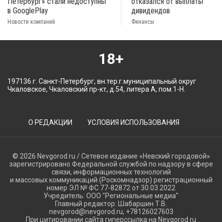
Петербург» стали недоступны
отказался от выплаты
в GooglePlay
дивидендов
Новости компаний
Финансы
18+
197136 г. Санкт-Петербург, вн.тер.г.муниципальный округ
Чкаловское, Чкаловский пр-кт, д.54, литера А, пом.1-Н.
О РЕДАКЦИИ
УСЛОВИЯ ИСПОЛЬЗОВАНИЯ
© 2026 Nevgorod.ru / Сетевое издание «Невский городовой»
зарегистрировано Федеральной службой по надзору в сфере
связи, информационных технологий
и массовых коммуникаций (Роскомнадзор) регистрационный
номер ЭЛ № ФС 77-82872 от 30.03.2022
Учредитель: ООО "Региональные медиа"
Главный редактор: Шабаршин Т.В.
nevgorod@nevgorod.ru, +78126027603
При цитировании сайта гиперссылка на Nevgorod.ru