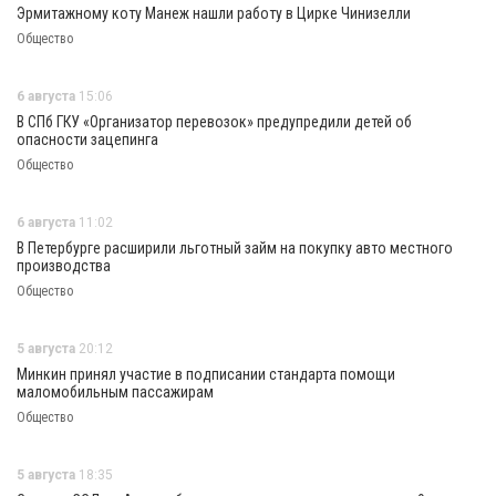
Эрмитажному коту Манеж нашли работу в Цирке Чинизелли
Общество
6 августа
15:06
В СПб ГКУ «Организатор перевозок» предупредили детей об
опасности зацепинга
Общество
6 августа
11:02
В Петербурге расширили льготный займ на покупку авто местного
производства
Общество
5 августа
20:12
Минкин принял участие в подписании стандарта помощи
маломобильным пассажирам
Общество
5 августа
18:35