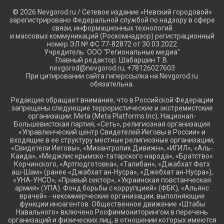
© 2026 Nevgorod.ru / Сетевое издание «Невский городовой»
зарегистрировано Федеральной службой по надзору в сфере
связи, информационных технологий
и массовых коммуникаций (Роскомнадзор) регистрационный
номер ЭЛ № ФС 77-82872 от 30.03.2022
Учредитель: ООО "Региональные медиа"
Главный редактор: Шабаршин Т.В.
nevgorod@nevgorod.ru, +78126027603
При цитировании сайта гиперссылка на Nevgorod.ru
обязательна.
Редакция обращает внимание, что в Российской Федерации
запрещены следующие террористические и экстремистские
организации: Meta (Meta Platforms Inc), Национал-
Большевистская партия, «Сеть», религиозная организация
«Управленческий центр Свидетелей Иеговы в России» и
входящие в ее структуру местные религиозные организации,
«Свидетели Иеговы», «Мизантропик Дивижн», «ИГИЛ», «Аль-
Каида», «Меджлис крымско-татарского народа», «Братство»
Корчинского, «Артподготовка», «Талибан», «Джабхат Фатх
аш-Шам» (ранее «Джабхат ан-Нусра», «Джебхат ан-Нусра»),
«УНА-УНСО», «Правый сектор», «Украинская повстанческая
армия» (УПА). Фонд борьбы с коррупцией» (ФБК), «Альянс
врачей» - некоммерческие организации, выполняющие
функции иноагентов. Общественное движение «Штабы
Навального» включено Росфинмониторингом в перечень
организаций и физических лиц, в отношении которых имеются