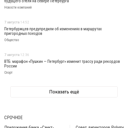
будущего отеля на севере Петербурга
Новости компаний
7 августа
14:52
Петербуржцев предупредили об изменениях в маршрутах
пригородных поездов
Общество
7 августа
12:36
ВТБ: марафон «Пушкин — Петербург» изменит трассу ради рекордов
России
Спорт
Показать ещё
СРОЧНОЕ
Приложения банка «Санкт-
Совет директоров Polymeta