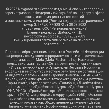
© 2026 Nevgorod.ru / Сетевое издание «Невский городовой»
зарегистрировано Федеральной службой по надзору в сфере
связи, информационных технологий
и массовых коммуникаций (Роскомнадзор) регистрационный
номер ЭЛ № ФС 77-82872 от 30.03.2022
Учредитель: ООО "Региональные медиа"
Главный редактор: Шабаршин Т.В.
nevgorod@nevgorod.ru, +78126027603
При цитировании сайта гиперссылка на Nevgorod.ru
обязательна.
Редакция обращает внимание, что в Российской Федерации
запрещены следующие террористические и экстремистские
организации: Meta (Meta Platforms Inc), Национал-
Большевистская партия, «Сеть», религиозная организация
«Управленческий центр Свидетелей Иеговы в России» и
входящие в ее структуру местные религиозные организации,
«Свидетели Иеговы», «Мизантропик Дивижн», «ИГИЛ», «Аль-
Каида», «Меджлис крымско-татарского народа», «Братство»
Корчинского, «Артподготовка», «Талибан», «Джабхат Фатх
аш-Шам» (ранее «Джабхат ан-Нусра», «Джебхат ан-Нусра»),
«УНА-УНСО», «Правый сектор», «Украинская повстанческая
армия» (УПА). Фонд борьбы с коррупцией» (ФБК), «Альянс
врачей» - некоммерческие организации, выполняющие
функции иноагентов. Общественное движение «Штабы
Навального» включено Росфинмониторингом в перечень