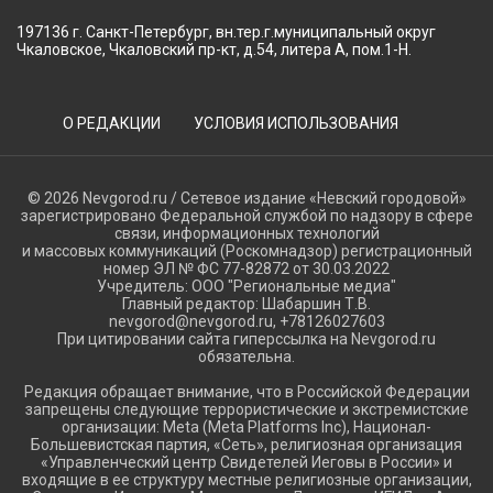
197136 г. Санкт-Петербург, вн.тер.г.муниципальный округ
Чкаловское, Чкаловский пр-кт, д.54, литера А, пом.1-Н.
О РЕДАКЦИИ
УСЛОВИЯ ИСПОЛЬЗОВАНИЯ
© 2026 Nevgorod.ru / Сетевое издание «Невский городовой»
зарегистрировано Федеральной службой по надзору в сфере
связи, информационных технологий
и массовых коммуникаций (Роскомнадзор) регистрационный
номер ЭЛ № ФС 77-82872 от 30.03.2022
Учредитель: ООО "Региональные медиа"
Главный редактор: Шабаршин Т.В.
nevgorod@nevgorod.ru, +78126027603
При цитировании сайта гиперссылка на Nevgorod.ru
обязательна.
Редакция обращает внимание, что в Российской Федерации
запрещены следующие террористические и экстремистские
организации: Meta (Meta Platforms Inc), Национал-
Большевистская партия, «Сеть», религиозная организация
«Управленческий центр Свидетелей Иеговы в России» и
входящие в ее структуру местные религиозные организации,