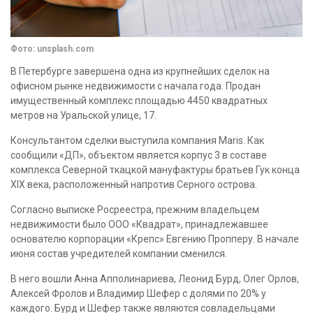
Фото: unsplash.com
В Петербурге завершена одна из крупнейших сделок на
офисном рынке недвижимости с начала года. Продан
имущественный комплекс площадью 4450 квадратных
метров на Уральской улице, 17.
Консультантом сделки выступила компания Maris. Как
сообщили «ДП», объектом является корпус 3 в составе
комплекса Северной ткацкой мануфактуры братьев Гук конца
XIX века, расположенный напротив Серного острова.
Согласно выписке Росреестра, прежним владельцем
недвижимости было ООО «Квадрат», принадлежавшее
основателю корпорации «Крепс» Евгению Пропперу. В начале
июня состав учредителей компании сменился.
В него вошли Анна Апполинариева, Леонид Бурд, Олег Орлов,
Алексей Фролов и Владимир Шефер с долями по 20% у
каждого. Бурд и Шефер также являются совладельцами