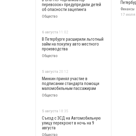
Петербу
перевозок» предупредили детей
партнер
об опасности зацепинга
Финансы
арктиче
17 июля
Общество
региона
6 августа
11:02
В Петербурге расширили льготный
займ на покупку авто местного
производства
Общество
5 августа
20:12
Минкин принял участие в
подписании стандарта помощи
маломобильным пассажирам
Общество
5 августа
18:35
Съезд с ЗСД на Автомобильную
улицу перекроют в ночь на 9
августа
Общество