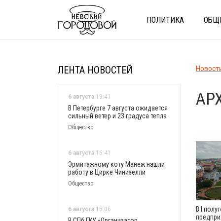
ПОЛИТИКА
ОБЩ
ЛЕНТА НОВОСТЕЙ
Новост
АР
6 августа
19:41
В Петербурге 7 августа ожидается
сильный ветер и 23 градуса тепла
Общество
6 августа
16:41
Эрмитажному коту Манеж нашли
работу в Цирке Чинизелли
Общество
В I полу
6 августа
15:06
предпри
В СПб ГКУ «Организатор