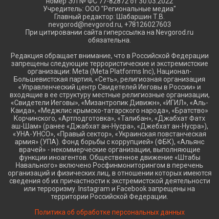
номер ЭЛ № ФС 77-82872 от 30.03.2022
Учредитель: ООО "Региональные медиа"
Главный редактор: Шабаршин Т.В.
nevgorod@nevgorod.ru, +78126027603
При цитировании сайта гиперссылка на Nevgorod.ru
обязательна.
Редакция обращает внимание, что в Российской Федерации
запрещены следующие террористические и экстремистские
организации: Meta (Meta Platforms Inc), Национал-
Большевистская партия, «Сеть», религиозная организация
«Управленческий центр Свидетелей Иеговы в России» и
входящие в ее структуру местные религиозные организации,
«Свидетели Иеговы», «Мизантропик Дивижн», «ИГИЛ», «Аль-
Каида», «Меджлис крымско-татарского народа», «Братство»
Корчинского, «Артподготовка», «Талибан», «Джабхат Фатх
аш-Шам» (ранее «Джабхат ан-Нусра», «Джебхат ан-Нусра»),
«УНА-УНСО», «Правый сектор», «Украинская повстанческая
армия» (УПА). Фонд борьбы с коррупцией» (ФБК), «Альянс
врачей» - некоммерческие организации, выполняющие
функции иноагентов. Общественное движение «Штабы
Навального» включено Росфинмониторингом в перечень
организаций и физических лиц, в отношении которых имеются
сведения об их причастности к экстремистской деятельности
или терроризму. Instagram и Facebook запрещены на
территории Российской Федерации.
Политика об обработке персональных данных