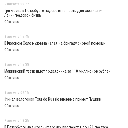
9 августа
09:27
Три моста в Петербурге подсветят в честь Дня окончания
Ленинградской битвы
Общество
8 августа
15:45
В Красном Селе мужчина напал на бригаду скорой помощи
Общество
8 августа
15:38
Мариинский театр ищет подрядчика за 110 миллионов рублей
Общество
8 августа
09:15
Финал велогонки Tour de Russie впервые примет Пушкин
Общество
7 августа
18:25
В Петербурге на выходных воздух прогреется до +21 градуса