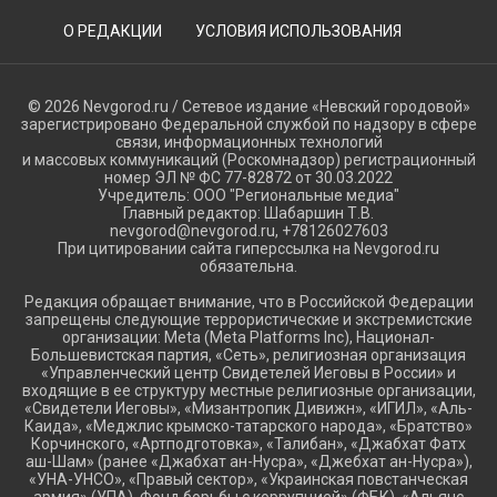
О РЕДАКЦИИ
УСЛОВИЯ ИСПОЛЬЗОВАНИЯ
© 2026 Nevgorod.ru / Сетевое издание «Невский городовой»
зарегистрировано Федеральной службой по надзору в сфере
связи, информационных технологий
и массовых коммуникаций (Роскомнадзор) регистрационный
номер ЭЛ № ФС 77-82872 от 30.03.2022
Учредитель: ООО "Региональные медиа"
Главный редактор: Шабаршин Т.В.
nevgorod@nevgorod.ru, +78126027603
При цитировании сайта гиперссылка на Nevgorod.ru
обязательна.
Редакция обращает внимание, что в Российской Федерации
запрещены следующие террористические и экстремистские
организации: Meta (Meta Platforms Inc), Национал-
Большевистская партия, «Сеть», религиозная организация
«Управленческий центр Свидетелей Иеговы в России» и
входящие в ее структуру местные религиозные организации,
«Свидетели Иеговы», «Мизантропик Дивижн», «ИГИЛ», «Аль-
Каида», «Меджлис крымско-татарского народа», «Братство»
Корчинского, «Артподготовка», «Талибан», «Джабхат Фатх
аш-Шам» (ранее «Джабхат ан-Нусра», «Джебхат ан-Нусра»),
«УНА-УНСО», «Правый сектор», «Украинская повстанческая