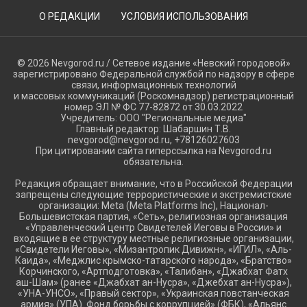
О РЕДАКЦИИ
УСЛОВИЯ ИСПОЛЬЗОВАНИЯ
© 2026 Nevgorod.ru / Сетевое издание «Невский городовой»
зарегистрировано Федеральной службой по надзору в сфере
связи, информационных технологий
и массовых коммуникаций (Роскомнадзор) регистрационный
номер ЭЛ № ФС 77-82872 от 30.03.2022
Учредитель: ООО "Региональные медиа"
Главный редактор: Шабаршин Т.В.
nevgorod@nevgorod.ru, +78126027603
При цитировании сайта гиперссылка на Nevgorod.ru
обязательна.
Редакция обращает внимание, что в Российской Федерации
запрещены следующие террористические и экстремистские
организации: Meta (Meta Platforms Inc), Национал-
Большевистская партия, «Сеть», религиозная организация
«Управленческий центр Свидетелей Иеговы в России» и
входящие в ее структуру местные религиозные организации,
«Свидетели Иеговы», «Мизантропик Дивижн», «ИГИЛ», «Аль-
Каида», «Меджлис крымско-татарского народа», «Братство»
Корчинского, «Артподготовка», «Талибан», «Джабхат Фатх
аш-Шам» (ранее «Джабхат ан-Нусра», «Джебхат ан-Нусра»),
«УНА-УНСО», «Правый сектор», «Украинская повстанческая
армия» (УПА). Фонд борьбы с коррупцией» (ФБК), «Альянс