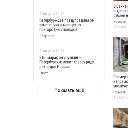
В Санкт
выделят
7 августа
14:52
рублей 
универс
Петербуржцев предупредили об
Новости
изменениях в маршрутах
20 июня
пригородных поездов
Общество
7 августа
12:36
ВТБ: марафон «Пушкин —
Петербург» изменит трассу ради
рекордов России
Спорт
Размер 
капремо
увелича
Показать ещё
Петербур
Новости
2024 го
9 октяб