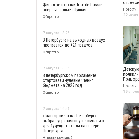
отремон
Финал велогонки Tour de Russie
фасад г
впервые примет Пушкин
Новости
№85 за 
22 июня
Общество
рублей
7 августа
18:25
В Петербурге на выходных воздух
прогреется до +21 градуса
Общество
7 августа
16:56
Детску
поликли
В петербургском парламенте
Примор
стартовали нулевые чтения
районе 
бюджета на 2027 год
Новости
отремон
15 апре
Общество
39,5 млн
7 августа
16:56
«Главстрой Санкт-Петербург»
выбрал управляющую компанию
для будущего отеля на севере
Петербурга
Новости компаний