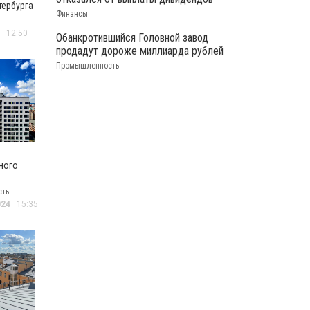
тербурга
Финансы
 в 40
й
12:50
Обанкротившийся Головной завод
продадут дороже миллиарда рублей
Промышленность
ного
е
сть
ируют
024
15:35
 домов