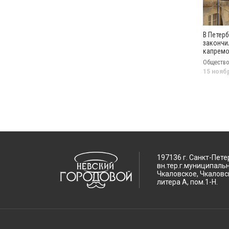
В Петерб
закончи
капремо
саду Се
Общество
15 нояб
197136 г. Санкт-Пете
вн.тер.г.муниципаль
Чкаловское, Чкаловск
литера А, пом.1-Н.