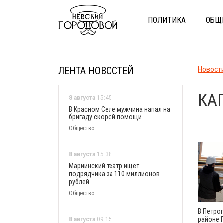
ПОЛИТИКА
ОБЩ
ЛЕНТА НОВОСТЕЙ
Новост
КА
8 августа
15:45
В Красном Селе мужчина напал на
бригаду скорой помощи
Общество
8 августа
15:38
Мариинский театр ищет
подрядчика за 110 миллионов
рублей
Общество
В Петро
районе 
8 августа
09:15