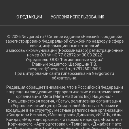
О РЕДАКЦИИ
УСЛОВИЯ ИСПОЛЬЗОВАНИЯ
© 2026 Nevgorod.ru / Сетевое издание «Невский городовой»
зарегистрировано Федеральной службой по надзору в сфере
связи, информационных технологий
и массовых коммуникаций (Роскомнадзор) регистрационный
номер ЭЛ № ФС 77-82872 от 30.03.2022
Учредитель: ООО "Региональные медиа"
Главный редактор: Шабаршин Т.В.
nevgorod@nevgorod.ru, +78126027603
При цитировании сайта гиперссылка на Nevgorod.ru
обязательна.
Редакция обращает внимание, что в Российской Федерации
запрещены следующие террористические и экстремистские
организации: Meta (Meta Platforms Inc), Национал-
Большевистская партия, «Сеть», религиозная организация
«Управленческий центр Свидетелей Иеговы в России» и
входящие в ее структуру местные религиозные организации,
«Свидетели Иеговы», «Мизантропик Дивижн», «ИГИЛ», «Аль-
Каида», «Меджлис крымско-татарского народа», «Братство»
Корчинского, «Артподготовка», «Талибан», «Джабхат Фатх
аш-Шам» (ранее «Джабхат ан-Нусра», «Джебхат ан-Нусра»),