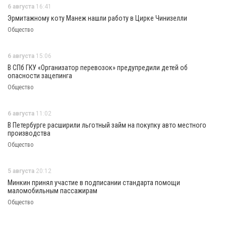
6 августа
16:41
Эрмитажному коту Манеж нашли работу в Цирке Чинизелли
Общество
6 августа
15:06
В СПб ГКУ «Организатор перевозок» предупредили детей об
опасности зацепинга
Общество
6 августа
11:02
В Петербурге расширили льготный займ на покупку авто местного
производства
Общество
5 августа
20:12
Минкин принял участие в подписании стандарта помощи
маломобильным пассажирам
Общество