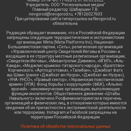
Учредитель: ООО "Региональные медиа"
Главный редактор: Шабаршин Т.В.
nevgorod@nevgorod.ru, +78126027603
При цитировании сайта гиперссылка на Nevgorod.ru
обязательна.
Редакция обращает внимание, что в Российской Федерации
запрещены следующие террористические и экстремистские
организации: Meta (Meta Platforms Inc), Национал-
Большевистская партия, «Сеть», религиозная организация
«Управленческий центр Свидетелей Иеговы в России» и
входящие в ее структуру местные религиозные организации,
«Свидетели Иеговы», «Мизантропик Дивижн», «ИГИЛ», «Аль-
Каида», «Меджлис крымско-татарского народа», «Братство»
Корчинского, «Артподготовка», «Талибан», «Джабхат Фатх
аш-Шам» (ранее «Джабхат ан-Нусра», «Джебхат ан-Нусра»),
«УНА-УНСО», «Правый сектор», «Украинская повстанческая
армия» (УПА). Фонд борьбы с коррупцией» (ФБК), «Альянс
врачей» - некоммерческие организации, выполняющие
функции иноагентов. Общественное движение «Штабы
Навального» включено Росфинмониторингом в перечень
организаций и физических лиц, в отношении которых имеются
сведения об их причастности к экстремистской деятельности
или терроризму. Instagram и Facebook запрещены на
территории Российской Федерации.
Политика об обработке персональных данных