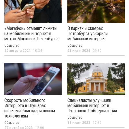
«МегаФон» отменит лимиты
В парках и скверах
на мобильный интернет в
Петербурга ускорили
метро Москвы и Петербурга
мобильный интернет
Общество
Общество
29 августа 2024
10:34
21 июня 2024
09:30
Скорость мобильного
Специалисты улучшили
Интернета в Шушарах
мобильный интернет в
взлетела благодаря новым
Пулковской обсерватории
технологиям
Общество
Общество
18 июля 2023
17:35
27 октября 2023
12:00