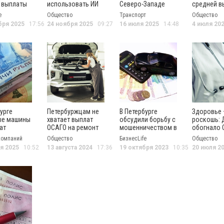
 выплаты
использовать ИИ
Северо-Западе
средней в
О
для получения
знают об ОСАГО
по ОСАГО
e
Общество
Транспорт
Общество
лись на
ОСАГО
бря 2025
17:56
24 ноября 2025
09:27
16 июля 2025
14:48
4 июля 20
од
урге
Петербуржцам не
В Петербурге
Здоровье 
ые машины
хватает выплат
обсудили борьбу с
роскошь:
ат
ОСАГО на ремонт
мошенничеством в
обогнало 
и ОСАГО
автомобиля
страховой сфере
по популя
компаний
Общество
БизнесLife
Общество
среди жит
я 2025
10:52
13 августа 2024
17:36
19 октября 2023
10:35
20 июля 2
Санкт-Пет