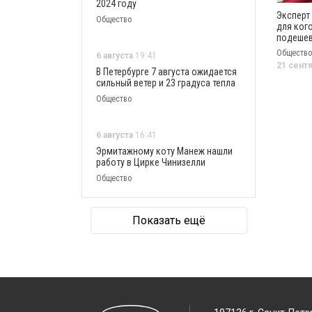
2024 году
Эксперт
Общество
для ког
подешев
Общество
6 августа
19:41
21 сент
В Петербурге 7 августа ожидается
сильный ветер и 23 градуса тепла
Общество
6 августа
16:41
Эрмитажному коту Манеж нашли
работу в Цирке Чинизелли
Общество
Показать ещё