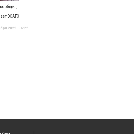
 сообщил,
о
еет ОСАГО
ября 2022
16:22