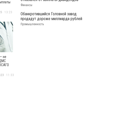
ыплаты
Финансы
25
13:23
Обанкротившийся Головной завод
продадут дороже миллиарда рублей
Промышленность
— не
 ДМС
ОСАГО
рности
елей
023
11:33
ербурга