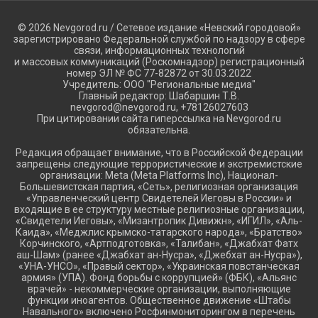
© 2026 Nevgorod.ru / Сетевое издание «Невский городовой»
зарегистрировано Федеральной службой по надзору в сфере
связи, информационных технологий
и массовых коммуникаций (Роскомнадзор) регистрационный
номер ЭЛ № ФС 77-82872 от 30.03.2022
Учредитель: ООО "Региональные медиа"
Главный редактор: Шабаршин Т.В.
nevgorod@nevgorod.ru, +78126027603
При цитировании сайта гиперссылка на Nevgorod.ru
обязательна.
Редакция обращает внимание, что в Российской Федерации
запрещены следующие террористические и экстремистские
организации: Meta (Meta Platforms Inc), Национал-
Большевистская партия, «Сеть», религиозная организация
«Управленческий центр Свидетелей Иеговы в России» и
входящие в ее структуру местные религиозные организации,
«Свидетели Иеговы», «Мизантропик Дивижн», «ИГИЛ», «Аль-
Каида», «Меджлис крымско-татарского народа», «Братство»
Корчинского, «Артподготовка», «Талибан», «Джабхат Фатх
аш-Шам» (ранее «Джабхат ан-Нусра», «Джебхат ан-Нусра»),
«УНА-УНСО», «Правый сектор», «Украинская повстанческая
армия» (УПА). Фонд борьбы с коррупцией» (ФБК), «Альянс
врачей» - некоммерческие организации, выполняющие
функции иноагентов. Общественное движение «Штабы
Навального» включено Росфинмониторингом в перечень