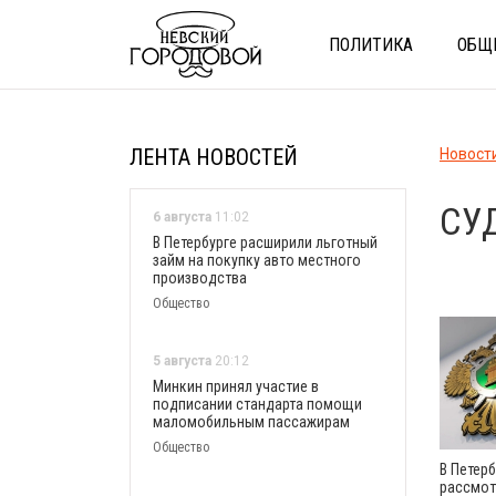
ПОЛИТИКА
ОБЩ
ЛЕНТА НОВОСТЕЙ
Новост
СУ
6 августа
11:02
В Петербурге расширили льготный
займ на покупку авто местного
производства
Общество
5 августа
20:12
Минкин принял участие в
подписании стандарта помощи
маломобильным пассажирам
Общество
В Петерб
рассмот