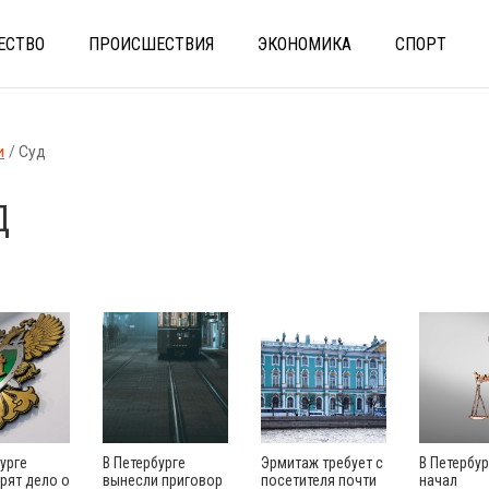
ЕСТВО
ПРОИСШЕСТВИЯ
ЭКОНОМИКА
СПОРТ
и
Суд
Д
урге
В Петербурге
Эрмитаж требует с
В Петербур
рят дело о
вынесли приговор
посетителя почти
начал