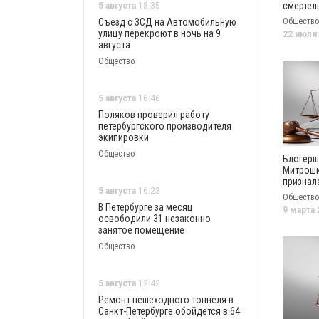
смертел
5 августа
18:35
наезде н
Съезд с ЗСД на Автомобильную
Общество
летнюю
улицу перекроют в ночь на 9
22 июля
августа
Общество
5 августа
16:46
Поляков проверил работу
петербургского производителя
экипировки
Общество
Блогерш
Митрош
признала
5 августа
16:23
уклонен
Общество
уплаты 
В Петербурге за месяц
9 марта 
освободили 31 незаконно
занятое помещение
Общество
5 августа
12:42
Ремонт пешеходного тоннеля в
Санкт-Петербурге обойдется в 64