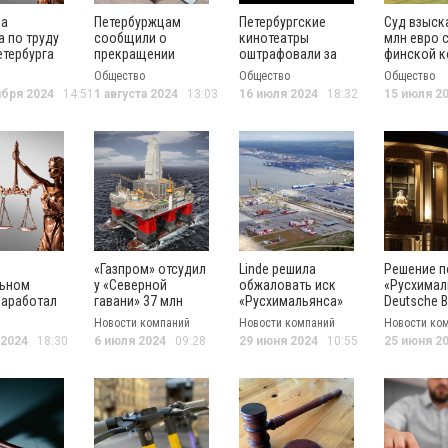
ва
Петербуржцам
Петербургские
Суд взыска
а по труду
сообщили о
кинотеатры
млн евро 
етербурга
прекращении
оштрафовали за
финской 
тся в
пенсий в особом
показы фильмов
в пользу
Общество
Общество
Общество
ичестве
случае
без лицензии
Балтийско
ября 2024
14:51
1 августа 2024
13:03
16 июля 2024
18:32
15 июля 2
завода
«Газпром» отсудил
Linde решила
Решение п
льном
у «Северной
обжаловать иск
«Русхимал
заработал
гавани» 37 млн
«Русхимальянса»
Deutsche B
50 тысяч
долларов за
на 113 млрд
238 млн е
Новости компаний
Новости компаний
Новости ко
без
ремонт буровых
рублей через
могут обж
 2024
18:30
6 июля 2024
09:28
29 июня 2024
10:55
25 июня 2
и
платформ
кассацию