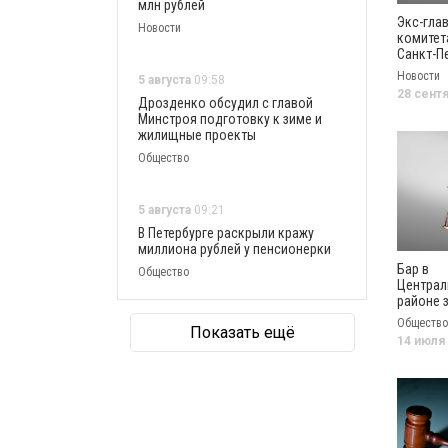
млн рублей
Экс-гла
Новости
комитет
Санкт-П
обвиняе
Новости
5 августа
09:58
мошенн
28 сент
Дрозденко обсудил с главой
Минстроя подготовку к зиме и
жилищные проекты
Общество
5 августа
09:21
В Петербурге раскрыли кражу
миллиона рублей у пенсионерки
Бар в
Общество
Центра
районе 
свыше 1
Общество
Показать ещё
рублей 
14 июля
лицензи