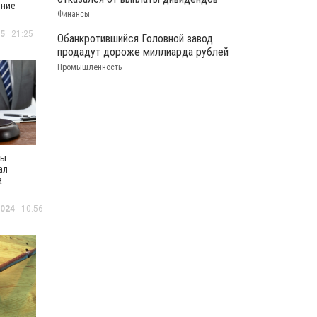
ение
Финансы
ьстве
25
21:25
Обанкротившийся Головной завод
-
продадут дороже миллиарда рублей
ов
Промышленность
вы
ал
а
онок о
2024
10:56
е