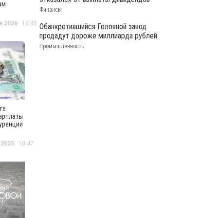
ам
Финансы
а
 одна из
я 2026
14:45
Обанкротившийся Головной завод
оких по
продадут дороже миллиарда рублей
Промышленность
ге
арплаты
куренции
 2025
10:47