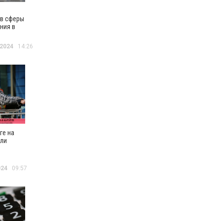
в сферы
ния в
е вырос
 2024
14:26
ге на
ли
й
024
09:57