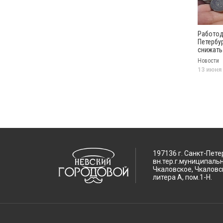
Работод
Петербу
снижать
Новости
13 июня
197136 г. Санкт-Пете
вн.тер.г.муниципаль
Чкаловское, Чкаловск
литера А, пом.1-Н.