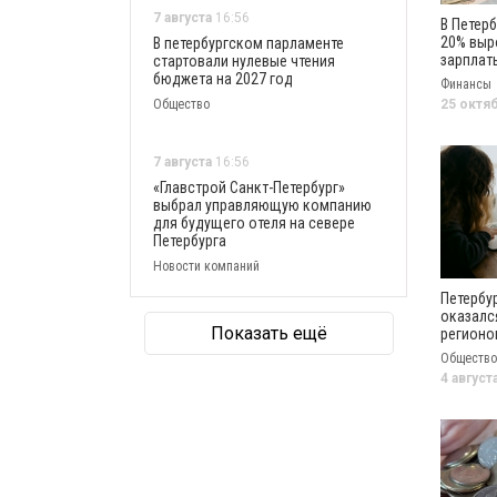
7 августа
16:56
В Петерб
20% выр
В петербургском парламенте
зарплат
стартовали нулевые чтения
депутат
бюджета на 2027 год
Финансы
губерна
Общество
25 октя
7 августа
16:56
«Главстрой Санкт-Петербург»
выбрал управляющую компанию
для будущего отеля на севере
Петербурга
Новости компаний
Петербу
оказалс
Показать ещё
регионо
уровню 
Общество
учителе
4 август