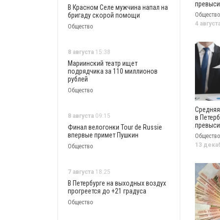
превыси
В Красном Селе мужчина напал на
тысяч р
бригаду скорой помощи
Общество
4 август
Общество
8 августа
15:38
Мариинский театр ищет
подрядчика за 110 миллионов
рублей
Общество
Средняя
8 августа
09:15
в Петерб
превыси
Финал велогонки Tour de Russie
тысяч р
впервые примет Пушкин
Общество
13 дека
Общество
7 августа
18:25
В Петербурге на выходных воздух
прогреется до +21 градуса
Общество