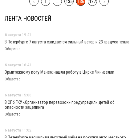
‹
1
...
135
136
137
›
ЛЕНТА НОВОСТЕЙ
6 августа
19:41
В Петербурге 7 августа ожидается сильный ветер и 23 градуса тепла
Общество
6 августа
16:41
Эрмитажному коту Манеж нашли работу в Цирке Чинизелли
Общество
6 августа
15:06
В СПб ГКУ «Организатор перевозок» предупредили детей об
опасности зацепинга
Общество
6 августа
11:02
В Петербурге расширили льготный займ на покупку авто местного