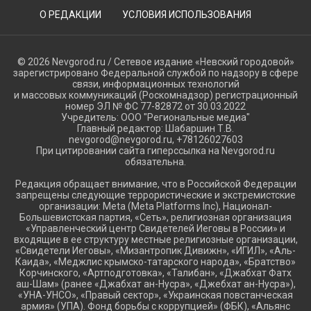
О РЕДАКЦИИ
УСЛОВИЯ ИСПОЛЬЗОВАНИЯ
© 2026 Nevgorod.ru / Сетевое издание «Невский городовой»
зарегистрировано Федеральной службой по надзору в сфере
связи, информационных технологий
и массовых коммуникаций (Роскомнадзор) регистрационный
номер ЭЛ № ФС 77-82872 от 30.03.2022
Учредитель: ООО "Региональные медиа"
Главный редактор: Шабаршин Т.В.
nevgorod@nevgorod.ru, +78126027603
При цитировании сайта гиперссылка на Nevgorod.ru
обязательна.
Редакция обращает внимание, что в Российской Федерации
запрещены следующие террористические и экстремистские
организации: Meta (Meta Platforms Inc), Национал-
Большевистская партия, «Сеть», религиозная организация
«Управленческий центр Свидетелей Иеговы в России» и
входящие в ее структуру местные религиозные организации,
«Свидетели Иеговы», «Мизантропик Дивижн», «ИГИЛ», «Аль-
Каида», «Меджлис крымско-татарского народа», «Братство»
Корчинского, «Артподготовка», «Талибан», «Джабхат Фатх
аш-Шам» (ранее «Джабхат ан-Нусра», «Джебхат ан-Нусра»),
«УНА-УНСО», «Правый сектор», «Украинская повстанческая
армия» (УПА). Фонд борьбы с коррупцией» (ФБК), «Альянс