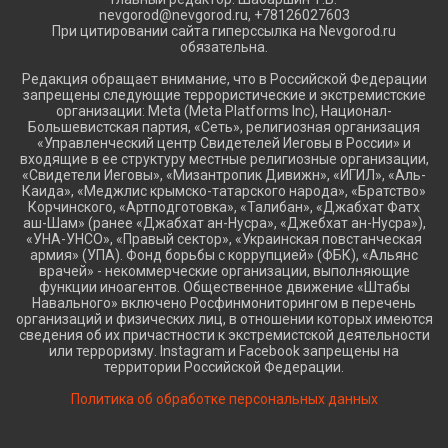
nevgorod@nevgorod.ru, +78126027603
При цитировании сайта гиперссылка на Nevgorod.ru
обязательна.
Редакция обращает внимание, что в Российской Федерации
запрещены следующие террористические и экстремистские
организации: Meta (Meta Platforms Inc), Национал-
Большевистская партия, «Сеть», религиозная организация
«Управленческий центр Свидетелей Иеговы в России» и
входящие в ее структуру местные религиозные организации,
«Свидетели Иеговы», «Мизантропик Дивижн», «ИГИЛ», «Аль-
Каида», «Меджлис крымско-татарского народа», «Братство»
Корчинского, «Артподготовка», «Талибан», «Джабхат Фатх
аш-Шам» (ранее «Джабхат ан-Нусра», «Джебхат ан-Нусра»),
«УНА-УНСО», «Правый сектор», «Украинская повстанческая
армия» (УПА). Фонд борьбы с коррупцией» (ФБК), «Альянс
врачей» - некоммерческие организации, выполняющие
функции иноагентов. Общественное движение «Штабы
Навального» включено Росфинмониторингом в перечень
организаций и физических лиц, в отношении которых имеются
сведения об их причастности к экстремистской деятельности
или терроризму. Instagram и Facebook запрещены на
территории Российской Федерации.
Политика об обработке персональных данных