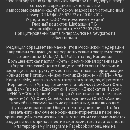
зарегистрировано Федеральной службой по надзору в сфере
связи, информационных технологий
и массовых коммуникаций (Роскомнадзор) регистрационный
номер ЭЛ № ФС 77-82872 от 30.03.2022
Учредитель: ООО "Региональные медиа"
Главный редактор: Шабаршин Т.В.
nevgorod@nevgorod.ru, +78126027603
При цитировании сайта гиперссылка на Nevgorod.ru
обязательна.
Редакция обращает внимание, что в Российской Федерации
запрещены следующие террористические и экстремистские
организации: Meta (Meta Platforms Inc), Национал-
Большевистская партия, «Сеть», религиозная организация
«Управленческий центр Свидетелей Иеговы в России» и
входящие в ее структуру местные религиозные организации,
«Свидетели Иеговы», «Мизантропик Дивижн», «ИГИЛ», «Аль-
Каида», «Меджлис крымско-татарского народа», «Братство»
Корчинского, «Артподготовка», «Талибан», «Джабхат Фатх
аш-Шам» (ранее «Джабхат ан-Нусра», «Джебхат ан-Нусра»),
«УНА-УНСО», «Правый сектор», «Украинская повстанческая
армия» (УПА). Фонд борьбы с коррупцией» (ФБК), «Альянс
врачей» - некоммерческие организации, выполняющие
функции иноагентов. Общественное движение «Штабы
Навального» включено Росфинмониторингом в перечень
организаций и физических лиц, в отношении которых имеются
сведения об их причастности к экстремистской деятельности
или терроризму. Instagram и Facebook запрещены на