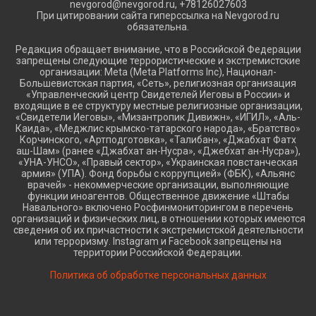
nevgorod@nevgorod.ru, +78126027603
При цитировании сайта гиперссылка на Nevgorod.ru
обязательна.
Редакция обращает внимание, что в Российской Федерации
запрещены следующие террористические и экстремистские
организации: Meta (Meta Platforms Inc), Национал-
Большевистская партия, «Сеть», религиозная организация
«Управленческий центр Свидетелей Иеговы в России» и
входящие в ее структуру местные религиозные организации,
«Свидетели Иеговы», «Мизантропик Дивижн», «ИГИЛ», «Аль-
Каида», «Меджлис крымско-татарского народа», «Братство»
Корчинского, «Артподготовка», «Талибан», «Джабхат Фатх
аш-Шам» (ранее «Джабхат ан-Нусра», «Джебхат ан-Нусра»),
«УНА-УНСО», «Правый сектор», «Украинская повстанческая
армия» (УПА). Фонд борьбы с коррупцией» (ФБК), «Альянс
врачей» - некоммерческие организации, выполняющие
функции иноагентов. Общественное движение «Штабы
Навального» включено Росфинмониторингом в перечень
организаций и физических лиц, в отношении которых имеются
сведения об их причастности к экстремистской деятельности
или терроризму. Instagram и Facebook запрещены на
территории Российской Федерации.
Политика об обработке персональных данных