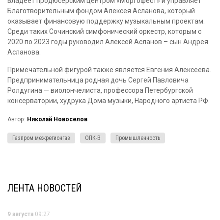
владеет продюсерским центром «Моргофест» и управляет
Благотворительным фондом Алексея Асланова, который
оказывает финансовую поддержку музыкальным проектам.
Среди таких Сочинский симфонический оркестр, которым с
2020 по 2023 годы руководил Алексей Асланов – сын Андрея
Асланова.
Примечательной фигурой также является Евгения Алексеева.
Предпринимательница родная дочь Сергей Павловича
Ролдугина — виолончелиста, профессора Петербургской
консерватории, худрука Дома музыки, Народного артиста РФ.
Автор:
Николай Новоселов
Газпром межрегионгаз
ОПК-В
Промышленность
ЛЕНТА НОВОСТЕЙ
9 августа
09:27