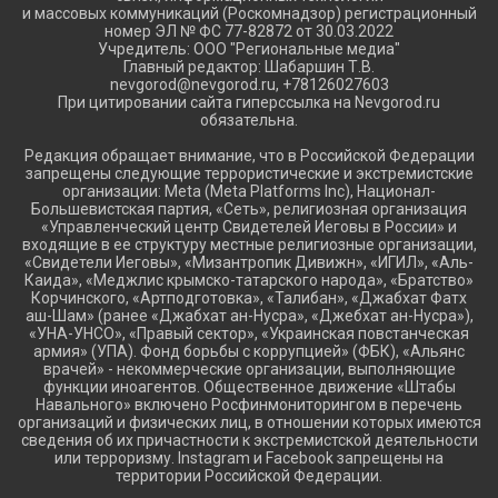
и массовых коммуникаций (Роскомнадзор) регистрационный
номер ЭЛ № ФС 77-82872 от 30.03.2022
Учредитель: ООО "Региональные медиа"
Главный редактор: Шабаршин Т.В.
nevgorod@nevgorod.ru, +78126027603
При цитировании сайта гиперссылка на Nevgorod.ru
обязательна.
Редакция обращает внимание, что в Российской Федерации
запрещены следующие террористические и экстремистские
организации: Meta (Meta Platforms Inc), Национал-
Большевистская партия, «Сеть», религиозная организация
«Управленческий центр Свидетелей Иеговы в России» и
входящие в ее структуру местные религиозные организации,
«Свидетели Иеговы», «Мизантропик Дивижн», «ИГИЛ», «Аль-
Каида», «Меджлис крымско-татарского народа», «Братство»
Корчинского, «Артподготовка», «Талибан», «Джабхат Фатх
аш-Шам» (ранее «Джабхат ан-Нусра», «Джебхат ан-Нусра»),
«УНА-УНСО», «Правый сектор», «Украинская повстанческая
армия» (УПА). Фонд борьбы с коррупцией» (ФБК), «Альянс
врачей» - некоммерческие организации, выполняющие
функции иноагентов. Общественное движение «Штабы
Навального» включено Росфинмониторингом в перечень
организаций и физических лиц, в отношении которых имеются
сведения об их причастности к экстремистской деятельности
или терроризму. Instagram и Facebook запрещены на
территории Российской Федерации.