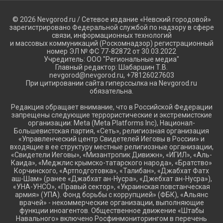
© 2026 Nevgorod.ru / Сетевое издание «Невский городовой»
зарегистрировано Федеральной службой по надзору в сфере
связи, информационных технологий
и массовых коммуникаций (Роскомнадзор) регистрационный
номер ЭЛ № ФС 77-82872 от 30.03.2022
Учредитель: ООО "Региональные медиа"
Главный редактор: Шабаршин Т.В.
nevgorod@nevgorod.ru, +78126027603
При цитировании сайта гиперссылка на Nevgorod.ru
обязательна.
Редакция обращает внимание, что в Российской Федерации
запрещены следующие террористические и экстремистские
организации: Meta (Meta Platforms Inc), Национал-
Большевистская партия, «Сеть», религиозная организация
«Управленческий центр Свидетелей Иеговы в России» и
входящие в ее структуру местные религиозные организации,
«Свидетели Иеговы», «Мизантропик Дивижн», «ИГИЛ», «Аль-
Каида», «Меджлис крымско-татарского народа», «Братство»
Корчинского, «Артподготовка», «Талибан», «Джабхат Фатх
аш-Шам» (ранее «Джабхат ан-Нусра», «Джебхат ан-Нусра»),
«УНА-УНСО», «Правый сектор», «Украинская повстанческая
армия» (УПА). Фонд борьбы с коррупцией» (ФБК), «Альянс
врачей» - некоммерческие организации, выполняющие
функции иноагентов. Общественное движение «Штабы
Навального» включено Росфинмониторингом в перечень