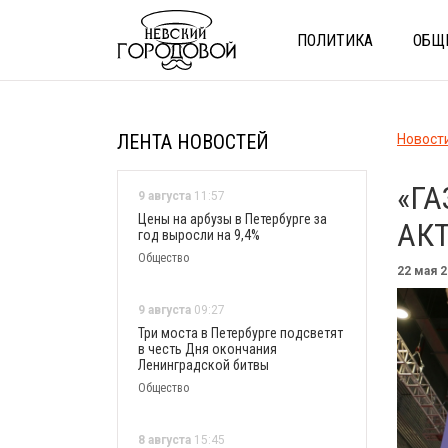
ПОЛИТИКА
ОБЩ
ЛЕНТА НОВОСТЕЙ
Новост
«Г
9 августа
11:57
Цены на арбузы в Петербурге за
АК
год выросли на 9,4%
Общество
22 мая 
9 августа
09:27
Три моста в Петербурге подсветят
в честь Дня окончания
Ленинградской битвы
Общество
8 августа
15:45