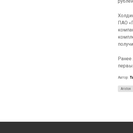
рублей
Холдин
ПАО «
компа
компле
получи
Ранее
первых
Автор:
Т
Ariston