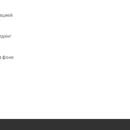
зацией
лдинг
а фоне