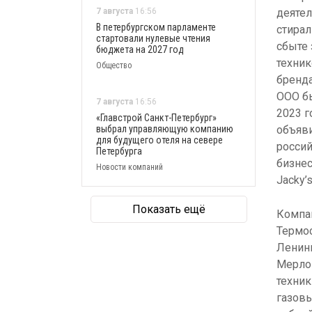
7 августа
16:56
деятел
В петербургском парламенте
стирал
стартовали нулевые чтения
сбыте 
бюджета на 2027 год
техник
Общество
бренда
ООО бы
7 августа
16:56
2023 г
«Главстрой Санкт-Петербург»
выбрал управляющую компанию
объяви
для будущего отеля на севере
россий
Петербурга
бизнес
Новости компаний
Jacky’
Показать ещё
Компан
Термос
Ленинг
Мерлон
техник
газовы