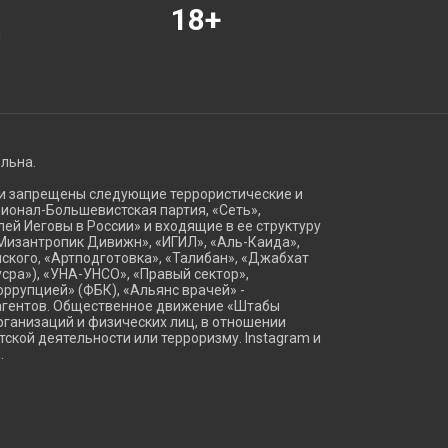
18+
Я
ельна.
ии запрещены следующие террористические и
ационал-Большевистская партия, «Сеть»,
ей Иеговы в России» и входящие в ее структуру
Мизантропик Дивижн», «ИГИЛ», «Аль-Каида»,
ского, «Артподготовка», «Талибан», «Джабхат
сра»), «УНА-УНСО», «Правый сектор»,
оррупцией» (ФБК), «Альянс врачей» -
агентов. Общественное движение «Штабы
ганизаций и физических лиц, в отношении
тской деятельности или терроризму. Instagram и
.