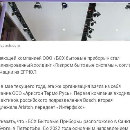
nsplash.com
ляющей компанией ООО «БСХ бытовые приборы» стал
ализированный холдинг «Газпром бытовые системы», согл
мации из ЕГРЮЛ.
 в мае текущего года, эта же организация взяла на себя
ение ООО «Аристон Термо Русь». Первая компания входил
 активов российского подразделения Bosch, вторая
лежала Ariston, передает «Интерфакс».
указать, что «БСХ Бытовые Приборы» расположено в Санкт
урге, в Петергофе. До 2022 года основным направлением