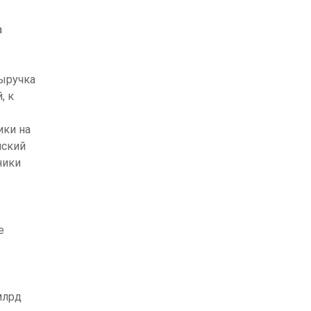
а
выручка
, к
ики на
йский
ники
е
млрд