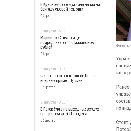
В Красном Селе мужчина напал на
бригаду скорой помощи
Общество
8 августа
15:38
Мариинский театр ищет
подрядчика за 110 миллионов
Фото: u
рублей
Общество
Управ
специ
8 августа
09:15
инфор
Финал велогонки Tour de Russie
впервые примет Пушкин
Ранее,
Общество
управл
состав
7 августа
18:25
принад
В Петербурге на выходных воздух
прогреется до +21 градуса
Общество
Стоит 
Петерб