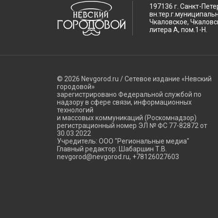
197136 г. Санкт-Пете
вн.тер.г.муниципаль
Чкаловское, Чкаловск
литера А, пом.1-Н.
© 2026 Nevgorod.ru / Сетевое издание «Невский
городовой»
зарегистрировано Федеральной службой по
надзору в сфере связи, информационных
технологий
и массовых коммуникаций (Роскомнадзор)
регистрационный номер ЭЛ № ФС 77-82872 от
30.03.2022
Учредитель: ООО "Региональные медиа"
Главный редактор: Шабаршин Т.В.
nevgorod@nevgorod.ru, +78126027603