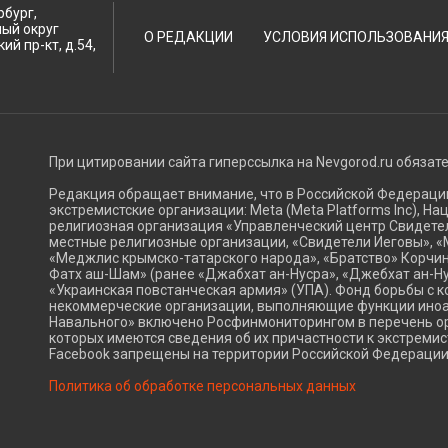
рбург,
ный округ
О РЕДАКЦИИ
УСЛОВИЯ ИСПОЛЬЗОВАНИ
ий пр-кт, д.54,
При цитировании сайта гиперссылка на Nevgorod.ru обязат
Редакция обращает внимание, что в Российской Федерац
экстремистские организации: Meta (Meta Platforms Inc), Н
религиозная организация «Управленческий центр Свидетел
местные религиозные организации, «Свидетели Иеговы», «
«Меджлис крымско-татарского народа», «Братство» Корчин
Фатх аш-Шам» (ранее «Джабхат ан-Нусра», «Джебхат ан-Ну
«Украинская повстанческая армия» (УПА). Фонд борьбы с к
некоммерческие организации, выполняющие функции ино
Навального» включено Росфинмониторингом в перечень ор
которых имеются сведения об их причастности к экстремис
Facebook запрещены на территории Российской Федерации
Политика об обработке персональных данных