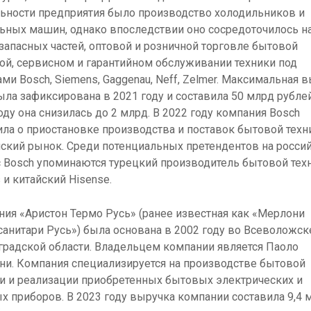
ьности предприятия было производство холодильников и
ьных машин, однако впоследствии оно сосредоточилось н
запасных частей, оптовой и розничной торговле бытовой
ой, сервисном и гарантийном обслуживании техники под
ми Bosch, Siemens, Gaggenau, Neff, Zelmer. Максимальная 
ла зафиксирована в 2021 году и составила 50 млрд рублей
оду она снизилась до 2 млрд. В 2022 году компания Bosch
ла о приостановке производства и поставок бытовой техн
ский рынок. Среди потенциальных претендентов на росси
 Bosch упоминаются турецкий производитель бытовой тех
s и китайский Hisense.
ия «Аристон Термо Русь» (ранее известная как «Мерлони
анитари Русь») была основана в 2002 году во Всеволожск
радской области. Владельцем компании является Паоло
и. Компания специализируется на производстве бытовой
и и реализации приобретенных бытовых электрических и
х приборов. В 2023 году выручка компании составила 9,4 