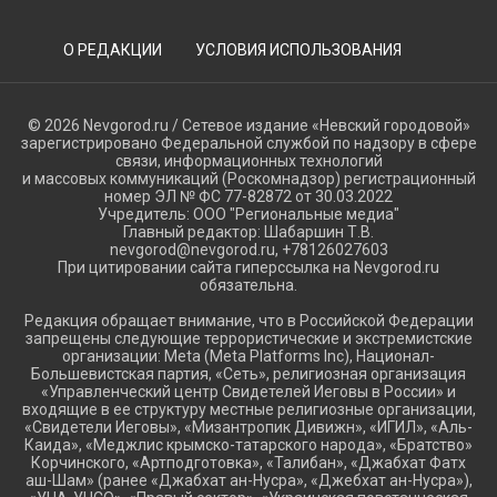
О РЕДАКЦИИ
УСЛОВИЯ ИСПОЛЬЗОВАНИЯ
© 2026 Nevgorod.ru / Сетевое издание «Невский городовой»
зарегистрировано Федеральной службой по надзору в сфере
связи, информационных технологий
и массовых коммуникаций (Роскомнадзор) регистрационный
номер ЭЛ № ФС 77-82872 от 30.03.2022
Учредитель: ООО "Региональные медиа"
Главный редактор: Шабаршин Т.В.
nevgorod@nevgorod.ru, +78126027603
При цитировании сайта гиперссылка на Nevgorod.ru
обязательна.
Редакция обращает внимание, что в Российской Федерации
запрещены следующие террористические и экстремистские
организации: Meta (Meta Platforms Inc), Национал-
Большевистская партия, «Сеть», религиозная организация
«Управленческий центр Свидетелей Иеговы в России» и
входящие в ее структуру местные религиозные организации,
«Свидетели Иеговы», «Мизантропик Дивижн», «ИГИЛ», «Аль-
Каида», «Меджлис крымско-татарского народа», «Братство»
Корчинского, «Артподготовка», «Талибан», «Джабхат Фатх
аш-Шам» (ранее «Джабхат ан-Нусра», «Джебхат ан-Нусра»),