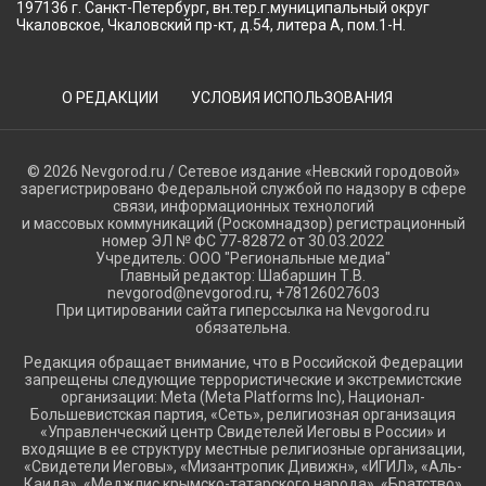
197136 г. Санкт-Петербург, вн.тер.г.муниципальный округ
Чкаловское, Чкаловский пр-кт, д.54, литера А, пом.1-Н.
О РЕДАКЦИИ
УСЛОВИЯ ИСПОЛЬЗОВАНИЯ
© 2026 Nevgorod.ru / Сетевое издание «Невский городовой»
зарегистрировано Федеральной службой по надзору в сфере
связи, информационных технологий
и массовых коммуникаций (Роскомнадзор) регистрационный
номер ЭЛ № ФС 77-82872 от 30.03.2022
Учредитель: ООО "Региональные медиа"
Главный редактор: Шабаршин Т.В.
nevgorod@nevgorod.ru, +78126027603
При цитировании сайта гиперссылка на Nevgorod.ru
обязательна.
Редакция обращает внимание, что в Российской Федерации
запрещены следующие террористические и экстремистские
организации: Meta (Meta Platforms Inc), Национал-
Большевистская партия, «Сеть», религиозная организация
«Управленческий центр Свидетелей Иеговы в России» и
входящие в ее структуру местные религиозные организации,
«Свидетели Иеговы», «Мизантропик Дивижн», «ИГИЛ», «Аль-
Каида», «Меджлис крымско-татарского народа», «Братство»