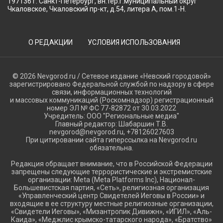
197136 г. Санкт-Петербург, вн.тер.г.муниципальный округ
Чкаловское, Чкаловский пр-кт, д.54, литера А, пом.1-Н.
О РЕДАКЦИИ
УСЛОВИЯ ИСПОЛЬЗОВАНИЯ
© 2026 Nevgorod.ru / Сетевое издание «Невский городовой»
зарегистрировано Федеральной службой по надзору в сфере
связи, информационных технологий
и массовых коммуникаций (Роскомнадзор) регистрационный
номер ЭЛ № ФС 77-82872 от 30.03.2022
Учредитель: ООО "Региональные медиа"
Главный редактор: Шабаршин Т.В.
nevgorod@nevgorod.ru, +78126027603
При цитировании сайта гиперссылка на Nevgorod.ru
обязательна.
Редакция обращает внимание, что в Российской Федерации
запрещены следующие террористические и экстремистские
организации: Meta (Meta Platforms Inc), Национал-
Большевистская партия, «Сеть», религиозная организация
«Управленческий центр Свидетелей Иеговы в России» и
входящие в ее структуру местные религиозные организации,
«Свидетели Иеговы», «Мизантропик Дивижн», «ИГИЛ», «Аль-
Каида», «Меджлис крымско-татарского народа», «Братство»