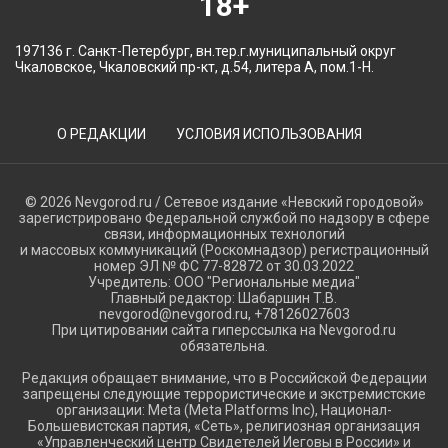
18+
197136 г. Санкт-Петербург, вн.тер.г.муниципальный округ
Чкаловское, Чкаловский пр-кт, д.54, литера А, пом.1-Н.
О РЕДАКЦИИ
УСЛОВИЯ ИСПОЛЬЗОВАНИЯ
© 2026 Nevgorod.ru / Сетевое издание «Невский городовой»
зарегистрировано Федеральной службой по надзору в сфере
связи, информационных технологий
и массовых коммуникаций (Роскомнадзор) регистрационный
номер ЭЛ № ФС 77-82872 от 30.03.2022
Учредитель: ООО "Региональные медиа"
Главный редактор: Шабаршин Т.В.
nevgorod@nevgorod.ru, +78126027603
При цитировании сайта гиперссылка на Nevgorod.ru
обязательна.
Редакция обращает внимание, что в Российской Федерации
запрещены следующие террористические и экстремистские
организации: Meta (Meta Platforms Inc), Национал-
Большевистская партия, «Сеть», религиозная организация
«Управленческий центр Свидетелей Иеговы в России» и