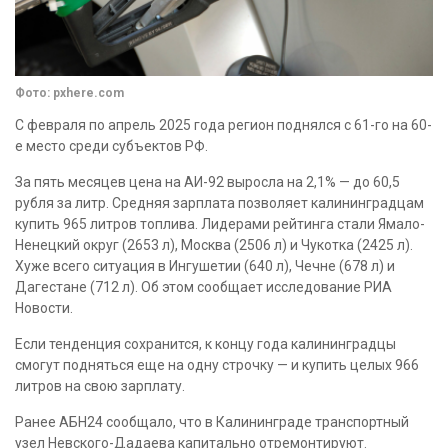
Фото: pxhere.com
С февраля по апрель 2025 года регион поднялся с 61-го на 60-
е место среди субъектов РФ.
За пять месяцев цена на АИ-92 выросла на 2,1% — до 60,5
рубля за литр. Средняя зарплата позволяет калининградцам
купить 965 литров топлива. Лидерами рейтинга стали Ямало-
Ненецкий округ (2653 л), Москва (2506 л) и Чукотка (2425 л).
Хуже всего ситуация в Ингушетии (640 л), Чечне (678 л) и
Дагестане (712 л). Об этом сообщает исследование РИА
Новости.
Если тенденция сохранится, к концу года калининградцы
смогут подняться еще на одну строчку — и купить целых 966
литров на свою зарплату.
Ранее АБН24 сообщало, что в Калининграде транспортный
узел Невского-Дадаева капитально отремонтируют.